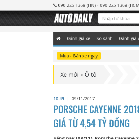
090 225 1368 (HN) - 090 225 1368 (HCM
Đánh giá xe
So sánh
Đánh giá 
Mua - Bán xe ngay
Xe mới
Ô tô
>
10:49
|
09/11/2017
PORSCHE CAYENNE 2018
GIÁ TỪ 4,54 TỶ ĐỒNG
Sáng nay (09/11), Porsche Cayenne 2