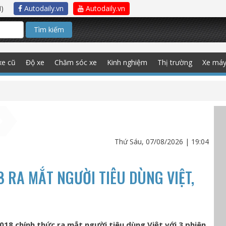
)
Autodaily.vn
Autodaily.vn
Tìm kiếm
xe cũ
Độ xe
Chăm sóc xe
Kinh nghiệm
Thị trường
Xe má
Thứ Sáu, 07/08/2026 | 19:04
 RA MẮT NGƯỜI TIÊU DÙNG VIỆT,
018 chính thức ra mắt người tiêu dùng Việt với 3 phiên