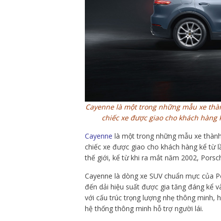
Cayenne là một trong những mẫu xe thành
chiếc xe được giao cho khách hàng k
Cayenne
là một trong những mẫu xe thành 
chiếc xe được giao cho khách hàng kể từ 
thế giới, kể từ khi ra mắt năm 2002, Pors
Cayenne là dòng xe SUV chuẩn mực của Po
đến dải hiệu suất được gia tăng đáng kể 
với cấu trúc trọng lượng nhẹ thông minh,
hệ thống thông minh hỗ trợ người lái.