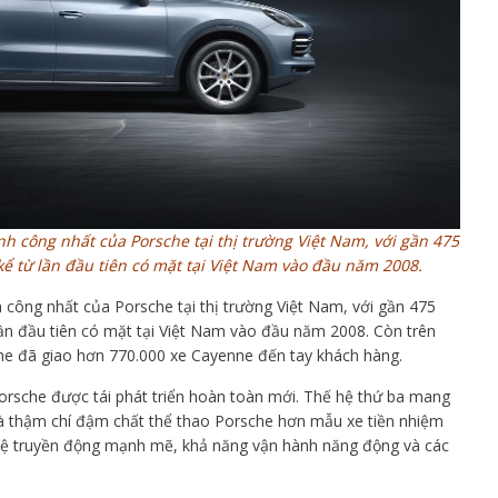
 công nhất của Porsche tại thị trường Việt Nam, với gần 475
ể từ lần đầu tiên có mặt tại Việt Nam vào đầu năm 2008.
công nhất của Porsche tại thị trường Việt Nam, với gần 475
lần đầu tiên có mặt tại Việt Nam vào đầu năm 2008. Còn trên
che đã giao hơn 770.000 xe Cayenne đến tay khách hàng.
rsche được tái phát triển hoàn toàn mới. Thế hệ thứ ba mang
và thậm chí đậm chất thể thao Porsche hơn mẫu xe tiền nhiệm
 hệ truyền động mạnh mẽ, khả năng vận hành năng động và các