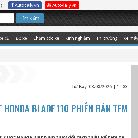
)
Autodaily.vn
Autodaily.vn
Tìm kiếm
xe cũ
Độ xe
Chăm sóc xe
Kinh nghiệm
Thị trường
Xe má
Thứ Bảy, 08/08/2026 | 12:03
T HONDA BLADE 110 PHIÊN BẢN TEM
10 được Honda Việt Nam thay đổi cách thiết kế tem xe