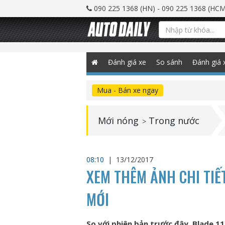
090 225 1368 (HN) - 090 225 1368 (HCM
Đánh giá xe
So sánh
Đánh giá 
Mua - Bán xe ngay
Mới nóng
Trong nước
>
08:10
|
13/12/2017
XEM THÊM ẢNH CHI TIẾ
MỚI
So với phiên bản trước đây, Blade 1