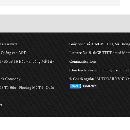
s reserved.
Giấy phép số 916/GP-TTĐT, Sở Thông 
g Quảng cáo A&D.
Licence No. 916/GP-TTĐT dated March
 - Số 58 Tố Hữu - Phường Mễ Trì -
Communications.
Chịu trách nhiệm nội dung: Trịnh Lê 
tock Company
® Ghi rõ nguồn "AUTODAILY.VN" khi bạ
 58 Tố Hữu - Phường Mễ Trì - Quận
9.