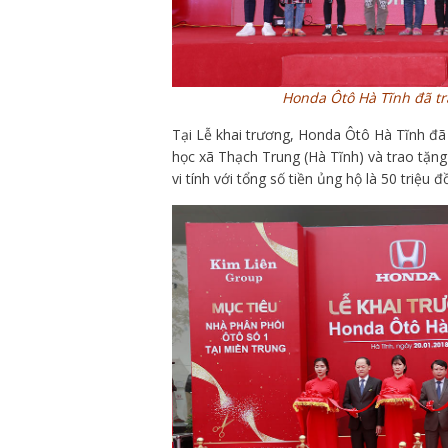
Honda Ôtô Hà Tĩnh đã tr
Tại Lễ khai trương, Honda Ôtô Hà Tĩnh đã
học xã Thạch Trung (Hà Tĩnh) và trao tặn
vi tính với tổng số tiền ủng hộ là 50 triệu đ