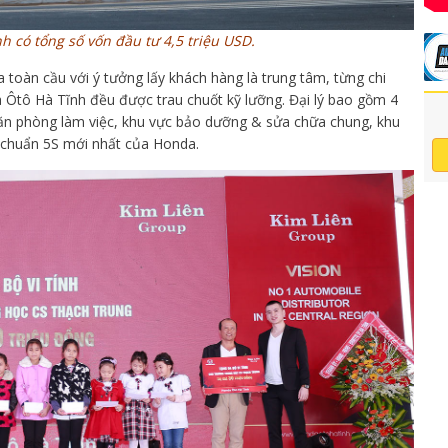
h có tổng số vốn đầu tư 4,5 triệu USD.
 toàn cầu với ý tưởng lấy khách hàng là trung tâm, từng chi
da Ôtô Hà Tĩnh đều được trau chuốt kỹ lưỡng. Đại lý bao gồm 4
 văn phòng làm việc, khu vực bảo dưỡng & sửa chữa chung, khu
 chuẩn 5S mới nhất của Honda.