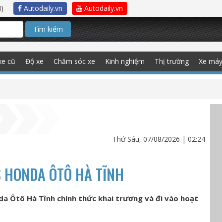
)
Autodaily.vn
Autodaily.vn
Tìm kiếm
xe cũ
Độ xe
Chăm sóc xe
Kinh nghiệm
Thị trường
Xe má
Thứ Sáu, 07/08/2026 | 02:24
S HONDA ÔTÔ HÀ TĨNH
nda Ôtô Hà Tĩnh chính thức khai trương và đi vào hoạt