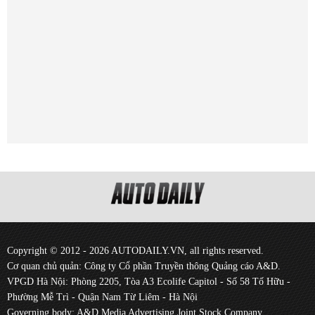
Copyright © 2012 - 2026 AUTODAILY.VN, all rights reserved.
Cơ quan chủ quản: Công ty Cổ phần Truyền thông Quảng cáo A&D.
VPGD Hà Nội: Phòng 2205, Tòa A3 Ecolife Capitol - Số 58 Tố Hữu -
Phường Mễ Trì - Quận Nam Từ Liêm - Hà Nội
Governing body: A&D Media Advertising Joint Stock Company