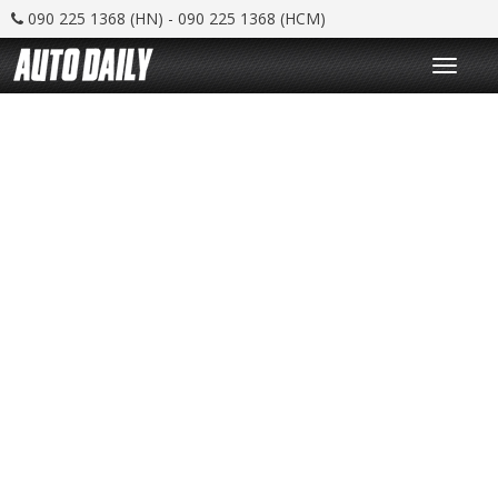
090 225 1368 (HN) - 090 225 1368 (HCM)
T
o
g
g
l
e
n
a
v
i
g
a
t
i
o
n