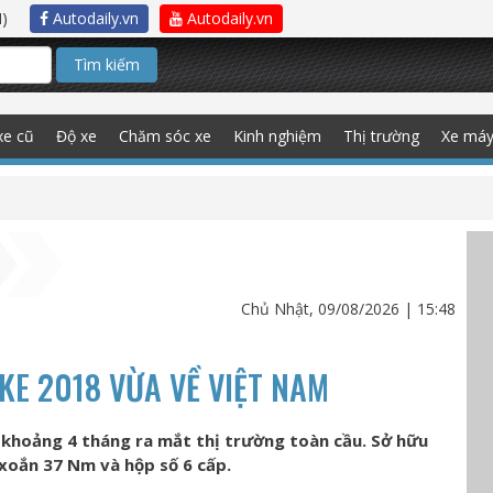
)
Autodaily.vn
Autodaily.vn
Tìm kiếm
xe cũ
Độ xe
Chăm sóc xe
Kinh nghiệm
Thị trường
Xe má
Chủ Nhật, 09/08/2026 | 15:48
E 2018 VỪA VỀ VIỆT NAM
khoảng 4 tháng ra mắt thị trường toàn cầu. Sở hữu
xoắn 37 Nm và hộp số 6 cấp.