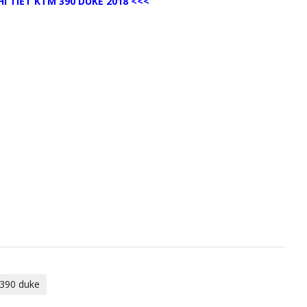
I TIẾT KTM 390 DUKE 2018
<<<
390 duke