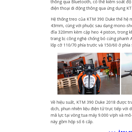
thông qua Bluetooth, có thể kiểm soát độ 
điện thoại di động thông qua ứng dụng K
Hệ thống treo của KTM 390 Duke thế hệ 
43mm, cùng với phuộc sau dạng mono-shoc
đĩa 320mm kèm cặp heo 4 piston, trong kh
trang bị công nghệ chống bó cứng phan
lốp cỡ 110/70 phía trước và 150/60 ở phía 
Về hiệu suất, KTM 390 Duke 2018 được tr
dịch, phun nhiên liệu điện tử trực tiếp vớ
mã lực tại vòng tua máy 9.000 v/ph và mô
này gồm hộp số 6 cấp.