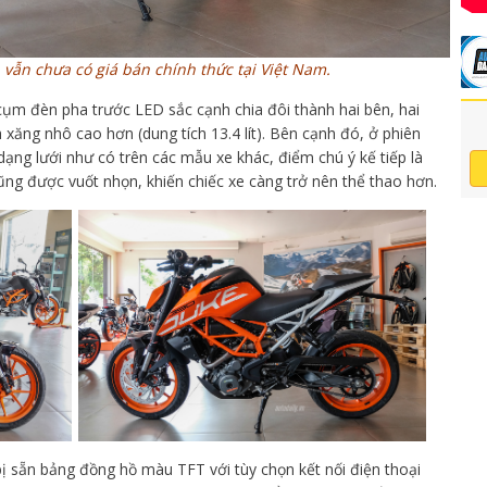
vẫn chưa có giá bán chính thức tại Việt Nam.
 cụm đèn pha trước LED sắc cạnh chia đôi thành hai bên, hai
ăng nhô cao hơn (dung tích 13.4 lít). Bên cạnh đó, ở phiên
ạng lưới như có trên các mẫu xe khác, điểm chú ý kế tiếp là
g được vuốt nhọn, khiến chiếc xe càng trở nên thể thao hơn.
 sẵn bảng đồng hồ màu TFT với tùy chọn kết nối điện thoại