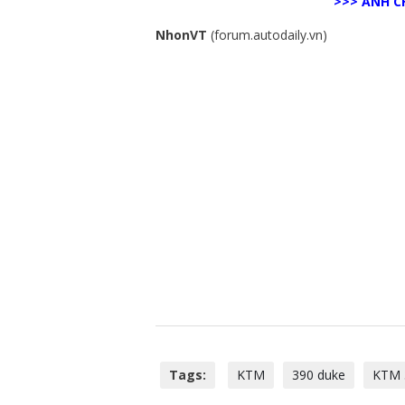
>>>
ẢNH CH
NhonVT
(forum.autodaily.vn)
Tags:
KTM
390 duke
KTM 