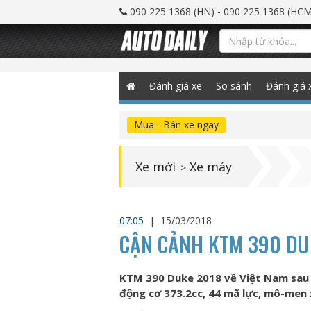
090 225 1368 (HN) - 090 225 1368 (HCM
Đánh giá xe
So sánh
Đánh giá 
Mua - Bán xe ngay
Xe mới
Xe máy
>
07:05
|
15/03/2018
CẬN CẢNH KTM 390 DUK
KTM 390 Duke 2018 về Việt Nam sau 
động cơ 373.2cc, 44 mã lực, mô-men 