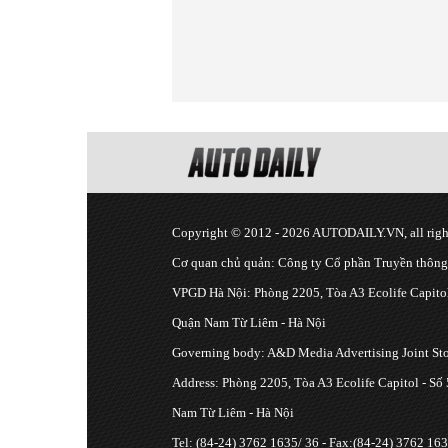
Copyright © 2012 - 2026 AUTODAILY.VN, all right
Cơ quan chủ quản: Công ty Cổ phần Truyền thôn
VPGD Hà Nội: Phòng 2205, Tòa A3 Ecolife Capitol
Quận Nam Từ Liêm - Hà Nội
Governing body: A&D Media Advertising Joint S
Address: Phòng 2205, Tòa A3 Ecolife Capitol - Số
Nam Từ Liêm - Hà Nội
Tel: (84-24) 3762 1635/ 36 - Fax:(84-24) 3762 163