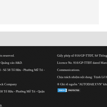
s reserved.
Giấy phép số 916/GP-TTĐT, Sở Thông 
g Quảng cáo A&D.
Licence No. 916/GP-TTĐT dated March
 - Số 58 Tố Hữu - Phường Mễ Trì -
Communications.
Chịu trách nhiệm nội dung: Trịnh Lê 
tock Company
® Ghi rõ nguồn "AUTODAILY.VN" khi bạ
 58 Tố Hữu - Phường Mễ Trì - Quận
9.