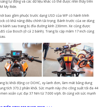
sáng tự động và các dữ liệu khác có thể được nhìn thấy trên
TM My Ride.
mới bao gồm phuộc trước dạng USD của WP có hành trình
k có khả năng điều chỉnh tải trọng. Bánh trước của xe dùng
i bánh sau trang bị đĩa đường kính 230mm. Xe cũng được
h ABS của Bosch (ở cả 2 bánh). Trang bị cặp mâm 17 inch cùng
sau.
ang bị khối động cơ DOHC, xy-lanh đơn, làm mát bằng dung
i dung tích 373.2 phân khối. Sức mạnh này cho công suất tối đa 44
-men xoắn cực đại 37 Nm từ 7.000 v/ph. Đi cùng với sức mạnh