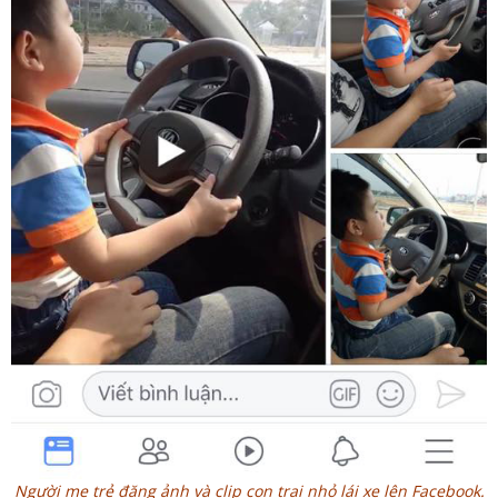
Người mẹ trẻ đăng ảnh và clip con trai nhỏ lái xe lên Facebook.