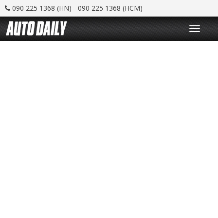
090 225 1368 (HN) - 090 225 1368 (HCM)
T
o
g
g
l
e
n
a
v
i
g
a
t
i
o
n