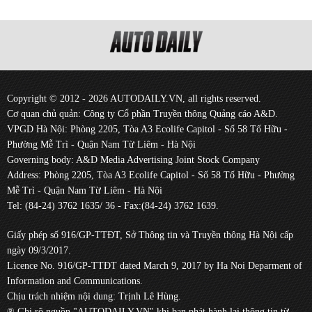
Copyright © 2012 - 2026 AUTODAILY.VN, all rights reserved.
Cơ quan chủ quản: Công ty Cổ phần Truyền thông Quảng cáo A&D.
VPGD Hà Nội: Phòng 2205, Tòa A3 Ecolife Capitol - Số 58 Tố Hữu -
Phường Mễ Trì - Quận Nam Từ Liêm - Hà Nội
Governing body: A&D Media Advertising Joint Stock Company
Address: Phòng 2205, Tòa A3 Ecolife Capitol - Số 58 Tố Hữu - Phường
Mễ Trì - Quận Nam Từ Liêm - Hà Nội
Tel: (84-24) 3762 1635/ 36 - Fax:(84-24) 3762 1639.
Giấy phép số 916/GP-TTĐT, Sở Thông tin và Truyền thông Hà Nội cấp
ngày 09/3/2017.
Licence No. 916/GP-TTĐT dated March 9, 2017 by Ha Noi Deparment of
Information and Communications.
Chịu trách nhiệm nội dung: Trịnh Lê Hùng.
® Ghi rõ nguồn "AUTODAILY.VN" khi bạn phát hành lại thông tin từ