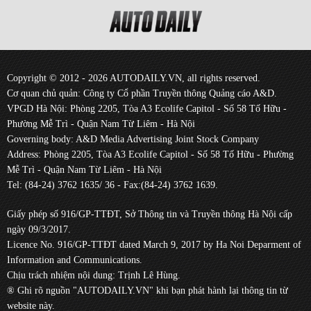
Copyright © 2012 - 2026 AUTODAILY.VN, all rights reserved.
Cơ quan chủ quản: Công ty Cổ phần Truyền thông Quảng cáo A&D.
VPGD Hà Nội: Phòng 2205, Tòa A3 Ecolife Capitol - Số 58 Tố Hữu -
Phường Mễ Trì - Quận Nam Từ Liêm - Hà Nội
Governing body: A&D Media Advertising Joint Stock Company
Address: Phòng 2205, Tòa A3 Ecolife Capitol - Số 58 Tố Hữu - Phường
Mễ Trì - Quận Nam Từ Liêm - Hà Nội
Tel: (84-24) 3762 1635/ 36 - Fax:(84-24) 3762 1639.
Giấy phép số 916/GP-TTĐT, Sở Thông tin và Truyền thông Hà Nội cấp
ngày 09/3/2017.
Licence No. 916/GP-TTĐT dated March 9, 2017 by Ha Noi Deparment of
Information and Communications.
Chịu trách nhiệm nội dung: Trịnh Lê Hùng.
® Ghi rõ nguồn "AUTODAILY.VN" khi bạn phát hành lại thông tin từ
website này.