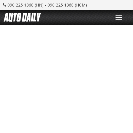
090 225 1368 (HN) - 090 225 1368 (HCM)
T
o
g
g
l
e
n
a
v
i
g
a
t
i
o
n