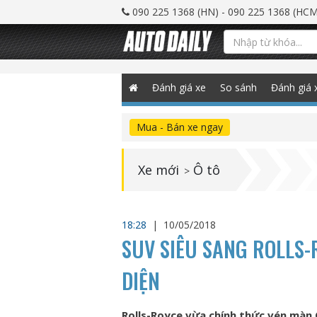
090 225 1368 (HN) - 090 225 1368 (HCM
Đánh giá xe
So sánh
Đánh giá 
Mua - Bán xe ngay
Xe mới
Ô tô
>
18:28
|
10/05/2018
SUV SIÊU SANG ROLLS-
DIỆN
Rolls-Royce vừa chính thức vén màn 