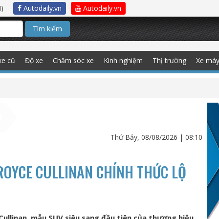
)
Autodaily.vn
Autodaily.vn
Tìm kiếm
xe cũ
Độ xe
Chăm sóc xe
Kinh nghiệm
Thị trường
Xe má
Thứ Bảy, 08/08/2026 | 08:10
ROYCE CULLINAN CHÍNH THỨC LỘ
Cullinan, mẫu SUV siêu sang đầu tiên của thương hiệu