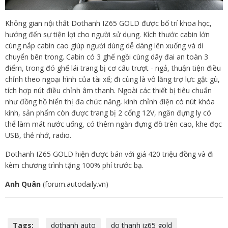
Không gian nội thất Dothanh IZ65 GOLD được bố trí khoa học,
hướng đến sự tiện lợi cho người sử dụng. Kích thước cabin lớn
cùng nắp cabin cao giúp người dùng dễ dàng lên xuống và di
chuyển bên trong. Cabin có 3 ghế ngồi cùng dây đai an toàn 3
điểm, trong đó ghế lái trang bị cơ cấu trượt - ngả, thuận tiện điều
chỉnh theo ngoại hình của tài xế; đi cùng là vô lăng trợ lực gật gù,
tích hợp nút điều chỉnh âm thanh. Ngoài các thiết bị tiêu chuẩn
như đồng hồ hiển thị đa chức năng, kính chỉnh điện có nút khóa
kính, sản phẩm còn được trang bị 2 cổng 12V, ngăn đựng ly có
thể làm mát nước uống, có thêm ngăn đựng đồ trên cao, khe đọc
USB, thẻ nhớ, radio.
Dothanh IZ65 GOLD hiện được bán với giá 420 triệu đồng và đi
kèm chương trình tặng 100% phí trước bạ.
Anh Quân
(forum.autodaily.vn)
Tags:
dothanh auto
do thanh iz65 gold