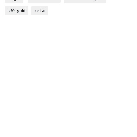
iz65 gold
xe tải