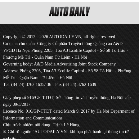
Copyright © 2012 - 2026 AUTODAILY.VN, all rights reserved.
Cơ quan chủ quản: Công ty Cổ phần Truyền thông Quảng cáo A&D.
VPGD Hà Nội: Phòng 2205, Tòa A3 Ecolife Capitol - Số 58 Tố Hữu -
Phường Mễ Trì - Quận Nam Từ Liêm - Hà Nội
Governing body: A&D Media Advertising Joint Stock Company
Address: Phòng 2205, Tòa A3 Ecolife Capitol - Số 58 Tố Hữu - Phường
Mễ Trì - Quận Nam Từ Liêm - Hà Nội
Tel: (84-24) 3762 1635/ 36 - Fax:(84-24) 3762 1639.
Giấy phép số 916/GP-TTĐT, Sở Thông tin và Truyền thông Hà Nội cấp
ngày 09/3/2017.
Licence No. 916/GP-TTĐT dated March 9, 2017 by Ha Noi Deparment of
Information and Communications.
Chịu trách nhiệm nội dung: Trịnh Lê Hùng.
® Ghi rõ nguồn "AUTODAILY.VN" khi bạn phát hành lại thông tin từ
website này.