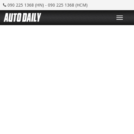
090 225 1368 (HN) - 090 225 1368 (HCM)
T
o
g
g
l
e
n
a
v
i
g
a
t
i
o
n