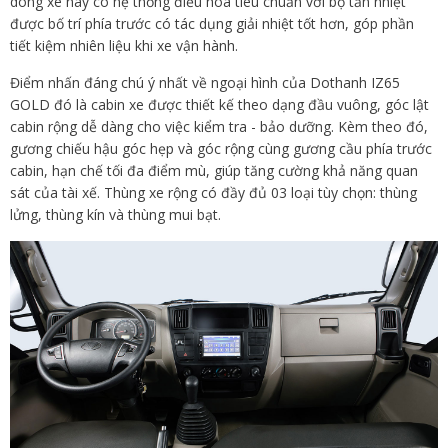
dòng xe này có hệ thống điều hòa tiêu chuẩn với bộ tản nhiệt
được bố trí phía trước có tác dụng giải nhiệt tốt hơn, góp phần
tiết kiệm nhiên liệu khi xe vận hành.
Điểm nhấn đáng chú ý nhất về ngoại hình của Dothanh IZ65
GOLD đó là cabin xe được thiết kế theo dạng đầu vuông, góc lật
cabin rộng dễ dàng cho việc kiểm tra - bảo dưỡng. Kèm theo đó,
gương chiếu hậu góc hẹp và góc rộng cùng gương cầu phía trước
cabin, hạn chế tối đa điểm mù, giúp tăng cường khả năng quan
sát của tài xế. Thùng xe rộng có đầy đủ 03 loại tùy chọn: thùng
lửng, thùng kín và thùng mui bạt.