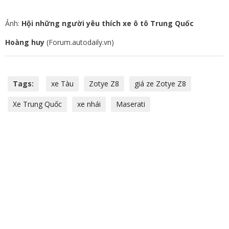
Ảnh:
Hội những người yêu thích xe ô tô Trung Quốc
Hoàng huy
(Forum.autodaily.vn)
Tags:
xe Tàu
Zotye Z8
giá ze Zotye Z8
Xe Trung Quốc
xe nhái
Maserati