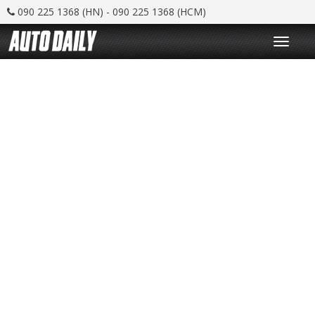
090 225 1368 (HN) - 090 225 1368 (HCM)
T
o
g
g
l
e
n
a
v
i
g
a
t
i
o
n