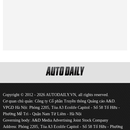
Copyright © 2012 - 2026 AUTODAILY.VN, all rights reserved.
Cơ quan chủ quản: Công ty Cổ phần Truyền thông Quảng cáo A&D.
VPGD Hà Nội: Phòng 2205, Tòa A3 Ecolife Capitol - Số 58 Tố Hữu -
Phường Mễ Trì - Quận Nam Từ Liêm - Hà Nội
Governing body: A&D Media Advertising Joint Stock Company
Address: Phòng 2205, Tòa A3 Ecolife Capitol - Số 58 Tố Hữu - Phường