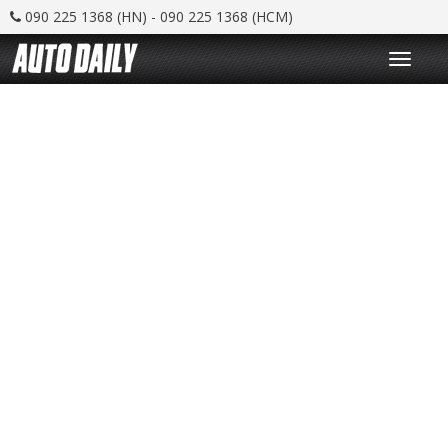
090 225 1368 (HN) - 090 225 1368 (HCM)
T
o
g
g
l
e
n
a
v
i
g
a
t
i
o
n