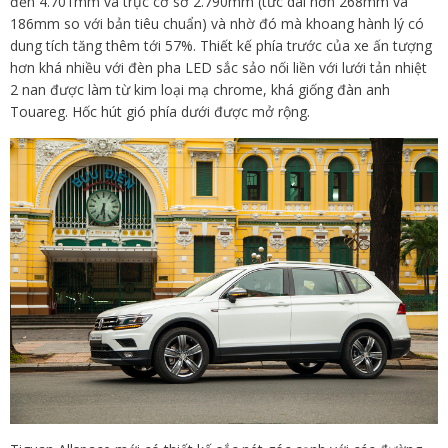
đến 4.701mm và trục cơ sở 2.790mm (tức dài hơn 268mm và
186mm so với bản tiêu chuẩn) và nhờ đó mà khoang hành lý có
dung tích tăng thêm tới 57%. Thiết kế phía trước của xe ấn tượng
hơn khá nhiều với đèn pha LED sắc sảo nối liền với lưới tản nhiệt
2 nan được làm từ kim loại mạ chrome, khá giống đàn anh
Touareg. Hốc hút gió phía dưới được mở rộng.