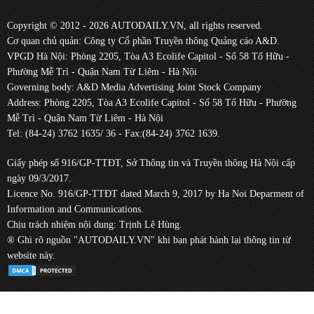
Copyright © 2012 - 2026 AUTODAILY.VN, all rights reserved.
Cơ quan chủ quản: Công ty Cổ phần Truyền thông Quảng cáo A&D.
VPGD Hà Nội: Phòng 2205, Tòa A3 Ecolife Capitol - Số 58 Tố Hữu -
Phường Mễ Trì - Quận Nam Từ Liêm - Hà Nội
Governing body: A&D Media Advertising Joint Stock Company
Address: Phòng 2205, Tòa A3 Ecolife Capitol - Số 58 Tố Hữu - Phường
Mễ Trì - Quận Nam Từ Liêm - Hà Nội
Tel: (84-24) 3762 1635/ 36 - Fax:(84-24) 3762 1639.
Giấy phép số 916/GP-TTĐT, Sở Thông tin và Truyền thông Hà Nội cấp
ngày 09/3/2017.
Licence No. 916/GP-TTĐT dated March 9, 2017 by Ha Noi Deparment of
Information and Communications.
Chịu trách nhiệm nội dung: Trịnh Lê Hùng.
® Ghi rõ nguồn "AUTODAILY.VN" khi bạn phát hành lại thông tin từ
website này.