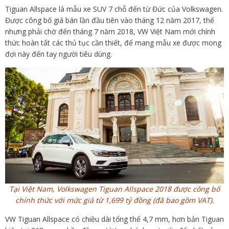
Tiguan Allspace là mẫu xe SUV 7 chỗ đến từ Đức của Volkswagen.
Được công bố giá bán lần đầu tiên vào tháng 12 năm 2017, thế
nhưng phải chờ đến tháng 7 năm 2018, VW Việt Nam mới chính
thức hoàn tất các thủ tục cần thiết, để mang mẫu xe được mong
đợi này đến tay người tiêu dùng.
Tại Việt Nam, Volkswagen Tiguan Allspace 2018 được công bố
chính thức với mức giá từ 1,699 tỷ đồng (đã bao gồm VAT).
VW Tiguan Allspace có chiều dài tổng thể 4,7 mm, hơn bản Tiguan