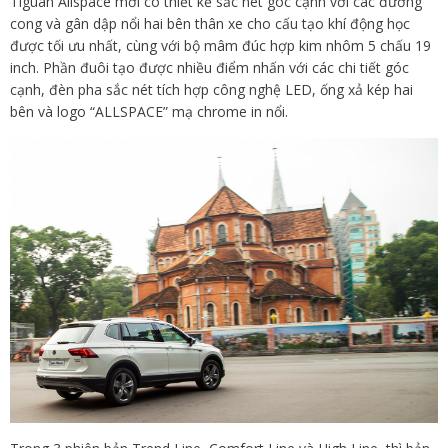
Tiguan Allspace mới có thiết kế sắc nét góc cạnh với các đường
cong và gân dập nổi hai bên thân xe cho cấu tạo khí động học
được tối ưu nhất, cùng với bộ mâm đúc hợp kim nhôm 5 chấu 19
inch. Phần đuôi tạo được nhiều điểm nhấn với các chi tiết góc
cạnh, đèn pha sắc nét tích hợp công nghệ LED, ống xả kép hai
bên và logo “ALLSPACE” mạ chrome in nổi.