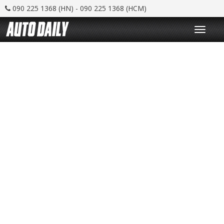
090 225 1368 (HN) - 090 225 1368 (HCM)
T
o
g
g
l
e
n
a
v
i
g
a
t
i
o
n