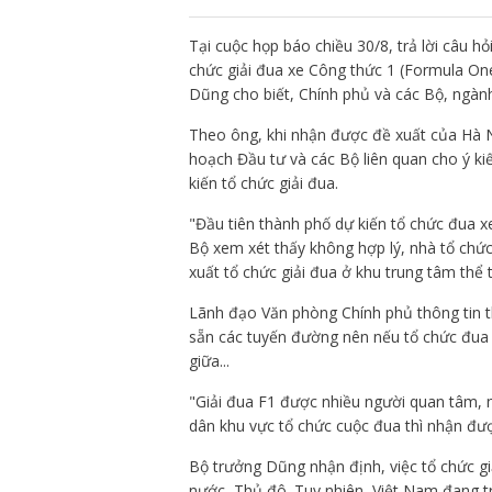
Tại cuộc họp báo chiều 30/8, trả lời câu h
chức giải đua xe Công thức 1 (Formula On
Dũng cho biết, Chính phủ và các Bộ, ngàn
Theo ông, khi nhận được đề xuất của Hà N
hoạch Đầu tư và các Bộ liên quan cho ý kiế
kiến tổ chức giải đua.
"Đầu tiên thành phố dự kiến tổ chức đua
Bộ xem xét thấy không hợp lý, nhà tổ chứ
xuất tổ chức giải đua ở khu trung tâm thể
Lãnh đạo Văn phòng Chính phủ thông tin t
sẵn các tuyến đường nên nếu tổ chức đua 
giữa...
"Giải đua F1 được nhiều người quan tâm, n
dân khu vực tổ chức cuộc đua thì nhận đượ
Bộ trưởng Dũng nhận định, việc tổ chức giả
nước, Thủ đô. Tuy nhiên, Việt Nam đang tr