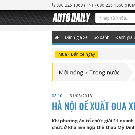
090 225 1368 (HN) - 090 225 1368 (HCM
Đánh giá xe
So sánh
Đánh giá 
Mua - Bán xe ngay
Mới nóng
Trong nước
>
08:10
|
31/08/2018
HÀ NỘI ĐỀ XUẤT ĐUA X
Khi phương án tổ chức giải F1 quan
chức ở khu liên hợp thể thao Mỹ Đình