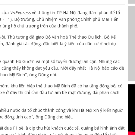
ỏi của
VnExpress
về thông tin TP Hà Nội đang đàm phán để tổ
e - F1), Bộ trưởng, Chủ nhiệm Văn phòng Chính phủ Mai Tiến
h ủng hộ chủ trương trên của thành phố.
ội, Thủ tướng đã giao Bộ Văn hoá Thể thao Du lịch, Bộ Kế
n, đánh giá tác động, đặc biệt là ý kiến của dân cư ở nơi dự
 xe quanh Hồ Gươm và một số tuyến đường lân cận. Nhưng các
c cũng thấy không đạt yêu cầu. Mới đây nhất Hà Nội báo cáo đề
 thao Mỹ Đình", ông Dũng nói.
hêm, khu liên hiệp thể thao Mỹ Đình đã có hạ tầng đồng bộ, có
xe ở đây thì chỉ cần đầu tư làm bề mặt đường, dải phân cách
hiều nước đã tổ chức thành công và khi Hà Nội xin ý kiến người
c đồng tình cao", ông Dũng cho biết.
i đua F1 sẽ là dịp thu hút khách quốc tế, quảng bá hình ảnh đất
ong quá trình đàm phán, các nội dung liên quan đến tổ chức