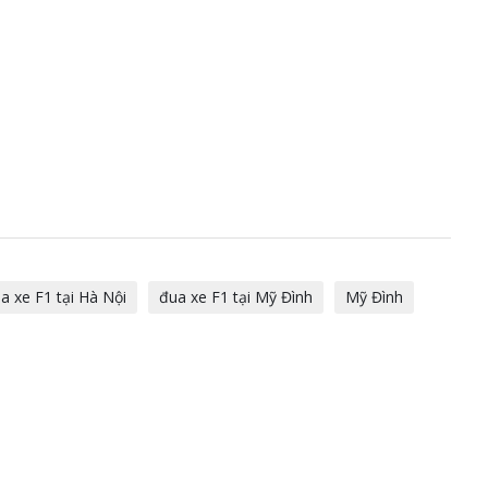
a xe F1 tại Hà Nội
đua xe F1 tại Mỹ Đình
Mỹ Đình