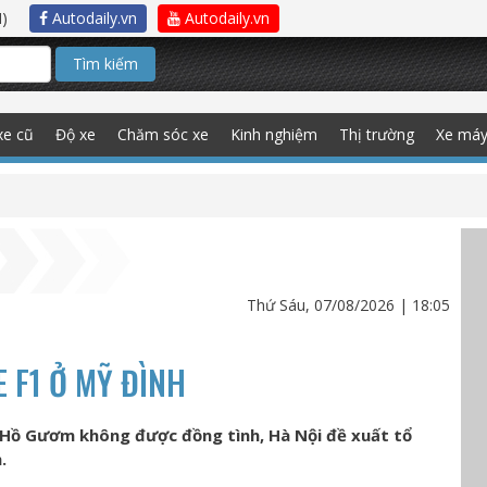
)
Autodaily.vn
Autodaily.vn
Tìm kiếm
xe cũ
Độ xe
Chăm sóc xe
Kinh nghiệm
Thị trường
Xe má
Thứ Sáu, 07/08/2026 | 18:05
E F1 Ở MỸ ĐÌNH
h Hồ Gươm không được đồng tình, Hà Nội đề xuất tổ
.