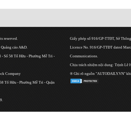
s reserved.
Giấy phép số 916/GP-TTĐT, Sở Thông 
g Quảng cáo A&D.
Licence No. 916/GP-TTĐT dated March
 - Số 58 Tố Hữu - Phường Mễ Trì -
Communications.
Chịu trách nhiệm nội dung: Trịnh Lê 
tock Company
® Ghi rõ nguồn "AUTODAILY.VN" khi bạ
 58 Tố Hữu - Phường Mễ Trì - Quận
9.