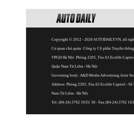
Copyright © 2012 - 2026 AUTODAILY.VN, all right
Cơ quan chủ quản: Công ty Cổ phần Truyền thôn
VPGD Hà Nội: Phòng 2205, Tòa A3 Ecolife Capitol
Quận Nam Từ Liêm - Hà Nội
Governing body: A&D Media Advertising Joint S
Address: Phòng 2205, Tòa A3 Ecolife Capitol - Số
Nam Từ Liêm - Hà Nội
Tel: (84-24) 3762 1635/ 36 - Fax:(84-24) 3762 163