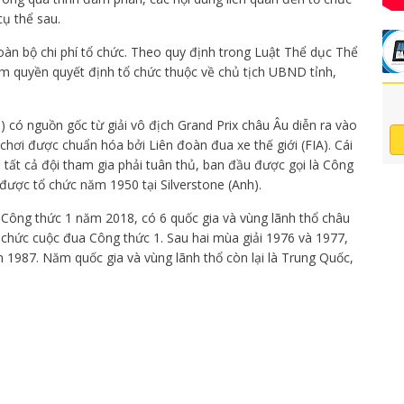
cụ thể sau.
àn bộ chi phí tổ chức. Theo quy định trong Luật Thể dục Thể
hẩm quyền quyết định tổ chức thuộc về chủ tịch UBND tỉnh,
) có nguồn gốc từ giải vô địch Grand Prix châu Âu diễn ra vào
hơi được chuẩn hóa bởi Liên đoàn đua xe thế giới (FIA). Cái
tất cả đội tham gia phải tuân thủ, ban đầu được gọi là Công
 được tổ chức năm 1950 tại Silverstone (Anh).
i Công thức 1 năm 2018, có 6 quốc gia và vùng lãnh thổ châu
ổ chức cuộc đua Công thức 1. Sau hai mùa giải 1976 và 1977,
 1987. Năm quốc gia và vùng lãnh thổ còn lại là Trung Quốc,