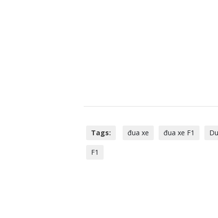
Tags:
đua xe
đua xe F1
Du
F1