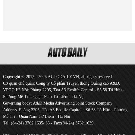
Copyright © 2012 - 2026 AUTODAILY.VN, all rights reserved.
Cơ quan chủ quản: Công ty Cổ phần Truyền thông Quảng cáo A&D.
VPGD Hà Nội: Phòng 2205, Tòa A3 Ecolife Capitol - Số 58 Tố Hữu -
Phường Mễ Trì - Quận Nam Từ Liêm - Hà Nội
Governing body: A&D Media Advertising Joint Stock Company
Address: Phòng 2205, Tòa A3 Ecolife Capitol - Số 58 Tố Hữu - Phường
Mễ Trì - Quận Nam Từ Liêm - Hà Nội
Tel: (84-24) 3762 1635/ 36 - Fax:(84-24) 3762 1639.