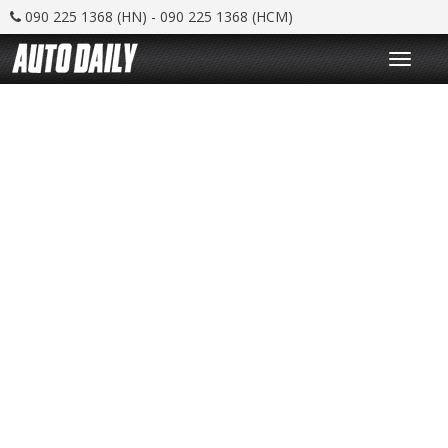
090 225 1368 (HN) - 090 225 1368 (HCM)
T
o
g
g
l
e
n
a
v
i
g
a
t
i
o
n