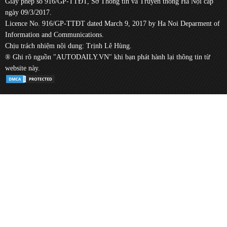
Giấy phép số 916/GP-TTĐT, Sở Thông tin và Truyền thông Hà Nội cấp
ngày 09/3/2017.
Licence No. 916/GP-TTĐT dated March 9, 2017 by Ha Noi Deparment of
Information and Communications.
Chịu trách nhiệm nội dung: Trịnh Lê Hùng.
® Ghi rõ nguồn "AUTODAILY.VN" khi bạn phát hành lại thông tin từ
website này.