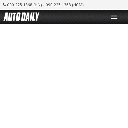
090 225 1368 (HN) - 090 225 1368 (HCM)
T
o
g
g
l
e
n
a
v
i
g
a
t
i
o
n