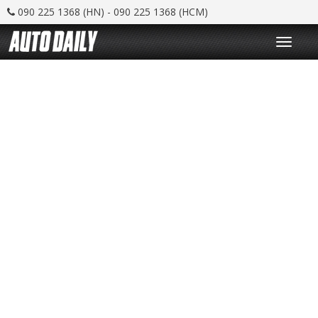
090 225 1368 (HN) - 090 225 1368 (HCM)
T
o
g
g
l
e
n
a
v
i
g
a
t
i
o
n