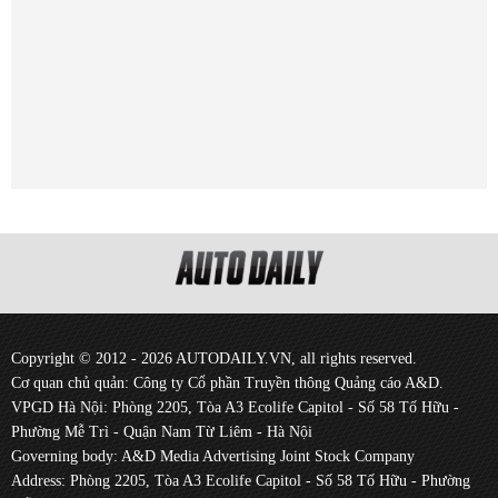
Copyright © 2012 - 2026 AUTODAILY.VN, all rights reserved.
Cơ quan chủ quản: Công ty Cổ phần Truyền thông Quảng cáo A&D.
VPGD Hà Nội: Phòng 2205, Tòa A3 Ecolife Capitol - Số 58 Tố Hữu -
Phường Mễ Trì - Quận Nam Từ Liêm - Hà Nội
Governing body: A&D Media Advertising Joint Stock Company
Address: Phòng 2205, Tòa A3 Ecolife Capitol - Số 58 Tố Hữu - Phường