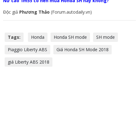
Nữ cao 1m55 có nên mua Honda SH hay không?
Độc giả
Phương Thảo
(Forum.autodaily.vn)
Tags:
Honda
Honda SH mode
SH mode
Piaggio Liberty ABS
Giá Honda SH Mode 2018
giá Liberty ABS 2018