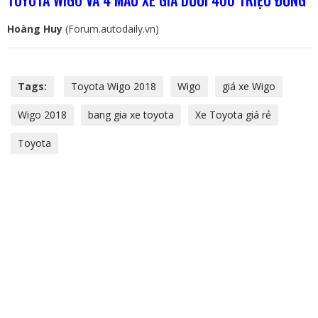
TOYOTA WIGO VÀ 4 MẪU XE GIÁ DƯỚI 400 TRIỆU ĐỒNG
Hoàng Huy
(Forum.autodaily.vn)
Tags:
Toyota Wigo 2018
Wigo
giá xe Wigo
Wigo 2018
bang gia xe toyota
Xe Toyota giá rẻ
Toyota