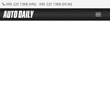
090 225 1368 (HN) - 090 225 1368 (HCM)
T
o
g
g
l
e
n
a
v
i
g
a
t
i
o
n