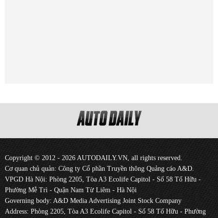
Copyright © 2012 - 2026 AUTODAILY.VN, all rights reserved.
Cơ quan chủ quản: Công ty Cổ phần Truyền thông Quảng cáo A&D.
VPGD Hà Nội: Phòng 2205, Tòa A3 Ecolife Capitol - Số 58 Tố Hữu -
Phường Mễ Trì - Quận Nam Từ Liêm - Hà Nội
Governing body: A&D Media Advertising Joint Stock Company
Address: Phòng 2205, Tòa A3 Ecolife Capitol - Số 58 Tố Hữu - Phường