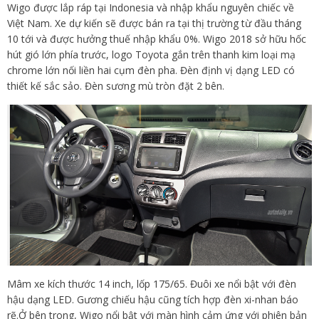
Wigo được lắp ráp tại Indonesia và nhập khẩu nguyên chiếc về
Việt Nam. Xe dự kiến sẽ được bán ra tại thị trường từ đầu tháng
10 tới và được hưởng thuế nhập khẩu 0%. Wigo 2018 sở hữu hốc
hút gió lớn phía trước, logo Toyota gắn trên thanh kim loại mạ
chrome lớn nối liền hai cụm đèn pha. Đèn định vị dạng LED có
thiết kế sắc sảo. Đèn sương mù tròn đặt 2 bên.
Mâm xe kích thước 14 inch, lốp 175/65. Đuôi xe nổi bật với đèn
hậu dạng LED. Gương chiếu hậu cũng tích hợp đèn xi-nhan báo
rẽ.Ở bên trong, Wigo nổi bật với màn hình cảm ứng với phiên bản