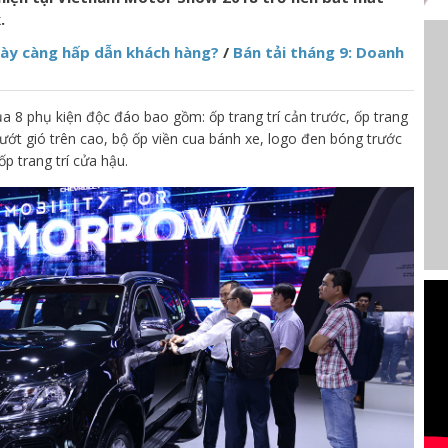
.
gày càng hấp dẫn khách hàng?
/
Bán tải tháng 9: Doanh
ủa 8 phụ kiện độc đáo bao gồm: ốp trang trí cản trước, ốp trang
ướt gió trên cao, bộ ốp viền cua bánh xe, logo đen bóng trước
p trang trí cửa hậu.