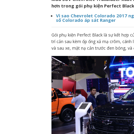
hơn trong gói phụ kiện Perfect Black
Vì sao Chevrolet Colorado 2017 n
số Colorado áp sát Ranger
Gói phụ kiện Perfect Black là sự kết hợp c
trí cản sau kèm ốp ống xả mạ crôm, cánh l
và sau xe, mặt nạ cản trước đen bóng, và ố