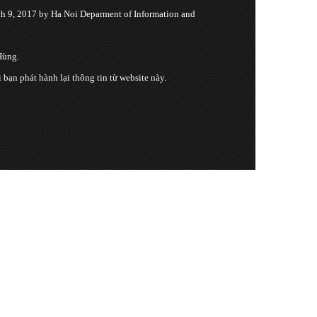
 9, 2017 by Ha Noi Deparment of Information and
Hùng.
n phát hành lại thông tin từ website này.