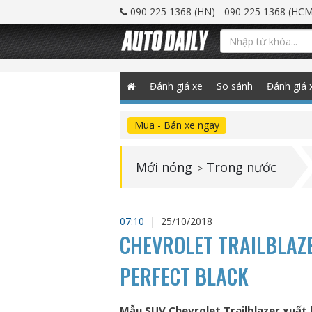
090 225 1368 (HN) - 090 225 1368 (HCM
Đánh giá xe
So sánh
Đánh giá 
Mua - Bán xe ngay
Mới nóng
Trong nước
>
07:10
|
25/10/2018
CHEVROLET TRAILBLAZE
PERFECT BLACK
Mẫu SUV Chevrolet Trailblazer xuất