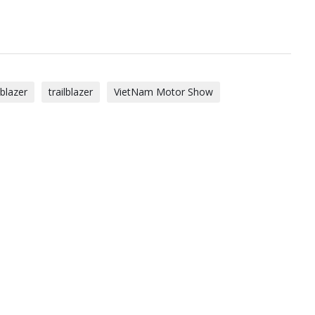
lblazer
trailblazer
VietNam Motor Show