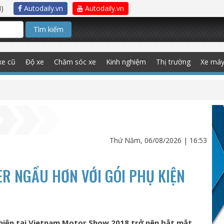
)
Autodaily.vn
Autodaily.vn
Tìm kiếm
xe cũ
Độ xe
Chăm sóc xe
Kinh nghiệm
Thị trường
Xe má
Thứ Năm, 06/08/2026 | 16:53
R NGẦU HƠN VỚI GÓI PHỤ KIỆN
 hiện tại Vietnam Motor Show 2018 trở nên bắt mắt