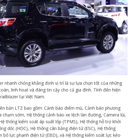
er nhanh chóng khẳng định vị trí là sự lựa chọn tốt của những
àn, linh hoạt và đáng tin cậy cho cả gia đình. Tính đến hiện
ailblazer tại Việt Nam.
phiên bản LTZ bao gồm: Cảnh báo điểm mù, Cảnh báo phương
 va chạm sớm, Hệ thống cảnh báo xe lệch làn đường, Camera lùi,
Hệ thống kiểm soát áp suất lốp (TPMS), Hệ thống hỗ trợ khởi
ống dốc (HDC), Hệ thống cân bằng điện tử (ESC), Hệ thống
 bố lực phanh điện tử (EBD), và Hệ thống kiểm soát lực kéo