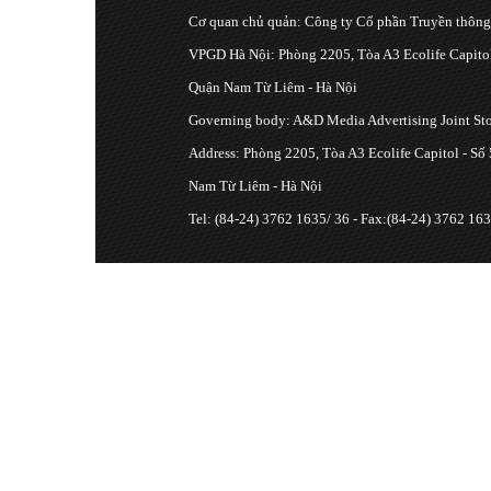
Cơ quan chủ quản: Công ty Cổ phần Truyền thôn
VPGD Hà Nội: Phòng 2205, Tòa A3 Ecolife Capitol
Quận Nam Từ Liêm - Hà Nội
Governing body: A&D Media Advertising Joint S
Address: Phòng 2205, Tòa A3 Ecolife Capitol - Số
Nam Từ Liêm - Hà Nội
Tel: (84-24) 3762 1635/ 36 - Fax:(84-24) 3762 163