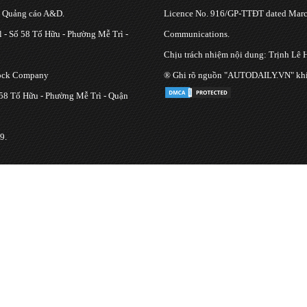
g Quảng cáo A&D.
Licence No. 916/GP-TTĐT dated March
 - Số 58 Tố Hữu - Phường Mễ Trì -
Communications.
Chịu trách nhiệm nội dung: Trịnh Lê 
tock Company
® Ghi rõ nguồn "AUTODAILY.VN" khi bạ
 58 Tố Hữu - Phường Mễ Trì - Quận
9.