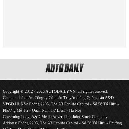
Copyright © 2012 - 2026 AUTODAILY.VN, all rights reserved.
Cơ quan chủ quản: Công ty Cổ phần Truyền thông Quảng cáo A&D.
VPGD Hà Nội: Phòng 2205, Tòa A3 Ecolife Capitol - Số 58 Tố Hữu -
Phường Mễ Trì - Quận Nam Từ Liêm - Hà Nội
Governing body: A&D Media Advertising Joint Stock Company
Address: Phòng 2205, Tòa A3 Ecolife Capitol - Số 58 Tố Hữu - Phường