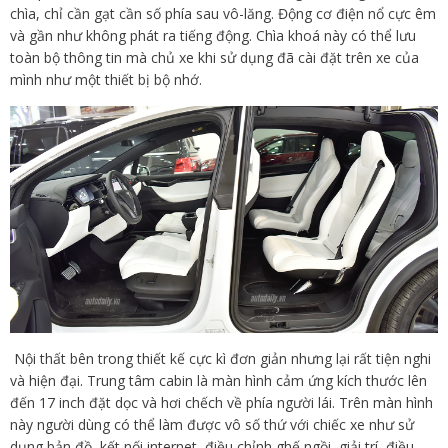
chìa, chỉ cần gạt cần số phía sau vô-lăng. Động cơ điện nổ cực êm
và gần như không phát ra tiếng động. Chìa khoá này có thể lưu
toàn bộ thông tin mà chủ xe khi sử dụng đã cài đặt trên xe của
mình như một thiết bị bộ nhớ.
Nội thất bên trong thiết kế cực kì đơn giản nhưng lại rất tiện nghi
và hiện đại. Trung tâm cabin là màn hình cảm ứng kích thước lên
đến 17 inch đặt dọc và hơi chếch về phía người lái. Trên màn hình
này người dùng có thể làm được vô số thứ với chiếc xe như sử
dụng bản đồ, kết nối internet, điều chỉnh ghế ngồi, giải trí, điều