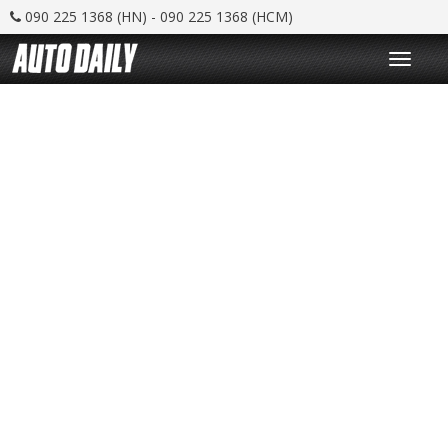
090 225 1368 (HN) - 090 225 1368 (HCM)
T
o
g
g
l
e
n
a
v
i
g
a
t
i
o
n