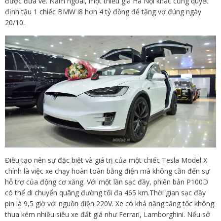
được đưa về. Năm ngoái, một thiếu gia Hà Nội khác cũng quyết
định tậu 1 chiếc BMW i8 hơn 4 tỷ đồng để tặng vợ đúng ngày
20/10.
Điều tạo nên sự đặc biệt và giá trị của một chiếc Tesla Model X
chính là việc xe chạy hoàn toàn bằng điện mà không cần đến sự
hỗ trợ của động cơ xăng. Với một lần sạc đầy, phiên bản P100D
có thể di chuyển quãng đường tối đa 465 km.Thời gian sạc đầy
pin là 9,5 giờ với nguồn điện 220V. Xe có khả năng tăng tốc không
thua kém nhiều siêu xe đắt giá như Ferrari, Lamborghini. Nếu sở