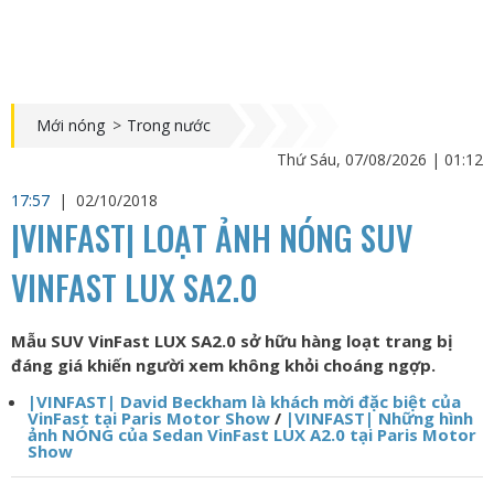
Mới nóng
>
Trong nước
Thứ Sáu, 07/08/2026 | 01:12
17:57
|
02/10/2018
|VINFAST| LOẠT ẢNH NÓNG SUV
VINFAST LUX SA2.0
Mẫu SUV VinFast LUX SA2.0 sở hữu hàng loạt trang bị
đáng giá khiến người xem không khỏi choáng ngợp.
|VINFAST| David Beckham là khách mời đặc biệt của
VinFast tại Paris Motor Show
/
|VINFAST| Những hình
ảnh NÓNG của Sedan VinFast LUX A2.0 tại Paris Motor
Show