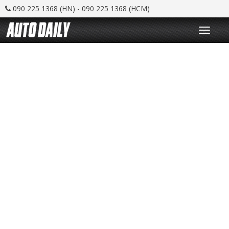
090 225 1368 (HN) - 090 225 1368 (HCM)
T
o
g
g
l
e
n
a
v
i
g
a
t
i
o
n