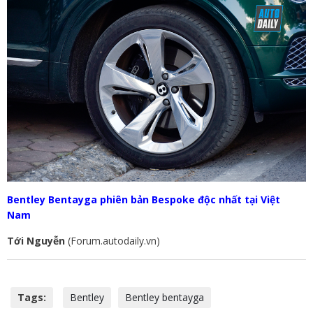
Bentley Bentayga phiên bản Bespoke độc nhất tại Việt
Nam
Tới Nguyễn
(Forum.autodaily.vn)
Tags:
Bentley
Bentley bentayga