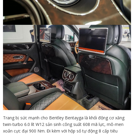
Trang bị sức mạnh cho Bentley Bentayga là khối động cơ xăng
twin-turbo 6.0 lít W12 sản sinh công suất 608 mã lực, mô-men
xoắn cực đại 900 Nm. Đi kèm với hộp số tự động 8 cấp tiêu