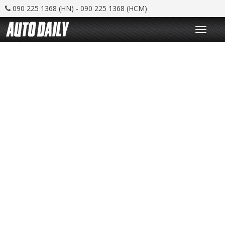
090 225 1368 (HN) - 090 225 1368 (HCM)
T
o
g
g
l
e
n
a
v
i
g
a
t
i
o
n