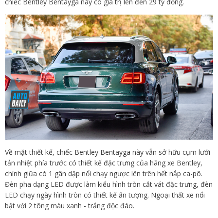
chiếc Bentley Bentayga này có giá trị lên đến 29 tỷ đồng.
Về mặt thiết kế, chiếc Bentley Bentayga này vẫn sở hữu cụm lưới
tản nhiệt phía trước có thiết kế đặc trưng của hãng xe Bentley,
chính giữa có 1 gân dập nổi chạy ngược lên trên hết nắp ca-pô.
Đèn pha dạng LED được làm kiểu hình tròn cắt vát đặc trưng, đèn
LED chạy ngày hình tròn có thiết kế ấn tượng. Ngoại thất xe nổi
bật với 2 tông màu xanh - trắng độc đáo.