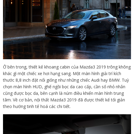
Ở bên trong, thiết kế khoang cabin của Mazda3 2019 trông không
khác gì một chiếc xe hơi hạng sang. Một màn hình giải trí kích
thước 8,8 inch đặt nổi giống như những chiếc Audi hay BMW. Tuỳ
chọn màn hình HUD, ghế ngồi bọc da cao cấp, cần số nhỏ nhắn
cũng được bọc da, bên cạnh là núm điều khiển màn hình trung
tâm. Về cơ bản, nội thất Mazda3 2019 đã được thiết kế tối giản
theo hướng tinh tế hoá các chi tiết.