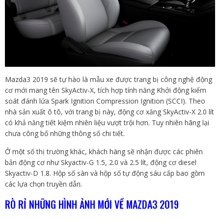
Mazda3 2019 sẽ tự hào là mẫu xe được trang bị công nghệ động
cơ mới mang tên SkyActiv-X, tích hợp tính năng Khởi động kiểm
soát đánh lửa Spark Ignition Compression Ignition (SCCI). Theo
nhà sản xuất ô tô, với trang bị này, động cơ xăng SkyActiv-X 2.0 lít
có khả năng tiết kiệm nhiên liệu vượt trội hơn. Tuy nhiên hãng lại
chưa công bố những thông số chi tiết.
Ở một số thị trường khác, khách hàng sẽ nhận được các phiên
bản động cơ như Skyactiv-G 1.5, 2.0 và 2.5 lít, động cơ diesel
Skyactiv-D 1.8. Hộp số sàn và hộp số tự động sáu cấp bao gồm
các lựa chọn truyền dẫn.
RÒ RỈ NHỮNG HÌNH ẢNH MỚI VỀ MAZDA3 2019