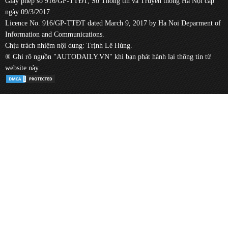
Giấy phép số 916/GP-TTĐT, Sở Thông tin và Truyền thông Hà Nội cấp
ngày 09/3/2017.
Licence No. 916/GP-TTĐT dated March 9, 2017 by Ha Noi Deparment of
Information and Communications.
Chịu trách nhiệm nội dung: Trịnh Lê Hùng.
® Ghi rõ nguồn "AUTODAILY.VN" khi bạn phát hành lại thông tin từ
website này.