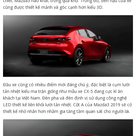
chiếc Mazda3 nào khác trong quá khứ. Trong đó, đèn hậu của xe
cũng được thiết kế mảnh và góc cạnh hơn kiểu 3D.
Đầu xe cũng có nhiều điểm mới đáng chú ý, đặc biệt là cụm lưới
tản nhiệt kiểu ma trận giống như mẫu xe CX-5 đang cực kì ăn
khách tại Việt Nam. Đèn pha và đèn định vị sử dụng công nghệ
LED thiết kế liền khối lưới tản nhiệt. Cột A của Mazda3 2019 sẽ có
thiết kế nhỏ nhắn hơn nhằm gia tăng tầm quan sát cho người lái.