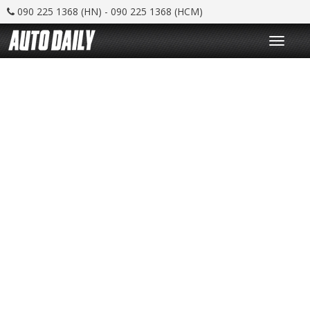
090 225 1368 (HN) - 090 225 1368 (HCM)
T
o
g
g
l
e
n
a
v
i
g
a
t
i
o
n