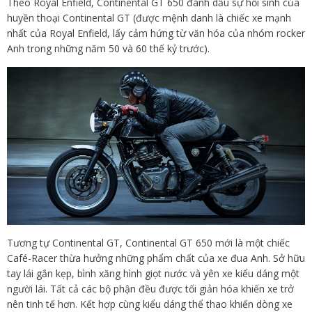
Theo Royal Enfield, Continental GT 650 đánh dấu sự hồi sinh của
huyền thoại Continental GT (được mệnh danh là chiếc xe mạnh
nhất của Royal Enfield, lấy cảm hứng từ văn hóa của nhóm rocker
Anh trong những năm 50 và 60 thế kỷ trước).
Tương tự Continental GT, Continental GT 650 mới là một chiếc
Café-Racer thừa hưởng những phẩm chất của xe đua Anh. Sở hữu
tay lái gắn kẹp, bình xăng hình giọt nước và yên xe kiểu dáng một
người lái. Tất cả các bộ phận đều được tối giản hóa khiến xe trở
nên tinh tế hơn. Kết hợp cùng kiểu dáng thể thao khiến dòng xe