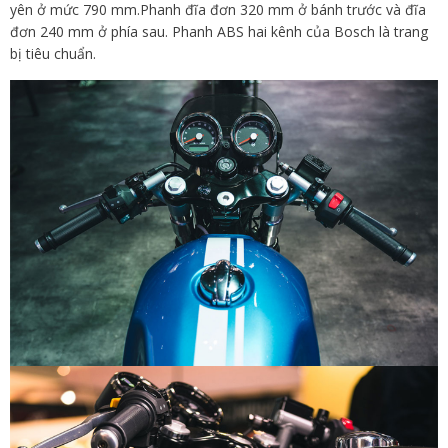
yên ở mức 790 mm.Phanh đĩa đơn 320 mm ở bánh trước và đĩa
đơn 240 mm ở phía sau. Phanh ABS hai kênh của Bosch là trang
bị tiêu chuẩn.