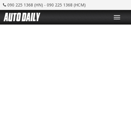
090 225 1368 (HN) - 090 225 1368 (HCM)
T
o
g
g
l
e
n
a
v
i
g
a
t
i
o
n