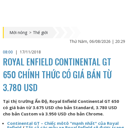
Mới nóng
>
Thế giới
Thứ Năm, 06/08/2026 | 20:29
08:00
|
17/11/2018
ROYAL ENFIELD CONTINENTAL GT
650 CHÍNH THỨC CÓ GIÁ BÁN TỪ
3.780 USD
Tại thị trường Ấn Độ, Royal Enfield Continental GT 650
có giá bán từ 3.675 USD cho bản Standard, 3.780 USD
cho bản Custom và 3.950 USD cho bản Chrome.
Continental GT – Chiếc môtô "mạnh nhất" của Royal
Enfield
/
Tất cả các mẫu xe Royal Enfield sẽ được trang