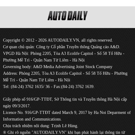
Copyright © 2012 - 2026 AUTODAILY.VN, all rights reserved.
Cơ quan chủ quản: Công ty Cổ phần Truyền thông Quảng cáo A&D.
VPGD Hà Nội: Phòng 2205, Tòa A3 Ecolife Capitol - Số 58 Tố Hữu -
Phường Mễ Trì - Quận Nam Từ Liêm - Hà Nội
Governing body: A&D Media Advertising Joint Stock Company
Address: Phòng 2205, Tòa A3 Ecolife Capitol - Số 58 Tố Hữu - Phường
Mễ Trì - Quận Nam Từ Liêm - Hà Nội
Tel: (84-24) 3762 1635/ 36 - Fax:(84-24) 3762 1639.
Giấy phép số 916/GP-TTĐT, Sở Thông tin và Truyền thông Hà Nội cấp
ngày 09/3/2017.
Licence No. 916/GP-TTĐT dated March 9, 2017 by Ha Noi Deparment of
Information and Communications.
Chịu trách nhiệm nội dung: Trịnh Lê Hùng.
® Ghi rõ nguồn "AUTODAILY.VN" khi bạn phát hành lại thông tin từ