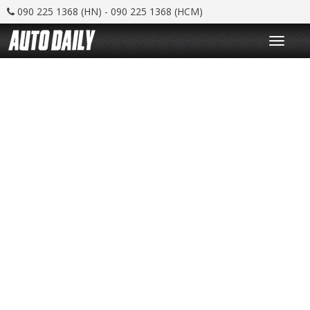
090 225 1368 (HN) - 090 225 1368 (HCM)
T
o
g
g
l
e
n
a
v
i
g
a
t
i
o
n