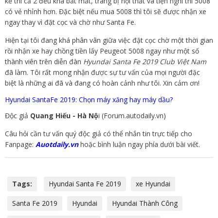
kế thì cả 2 đều khá bắt mắt, trang bị nội thất và tiện nghi thì 5008
có vẻ nhỉnh hơn. Đặc biệt nếu mua 5008 thì tôi sẽ được nhận xe
ngay thay vì đặt cọc và chờ như Santa Fe.
Hiện tại tôi đang khá phân vân giữa việc đặt cọc chờ một thời gian
rồi nhận xe hay chồng tiền lấy Peugeot 5008 ngay như một số
thành viên trên diễn đàn
Hyundai Santa Fe 2019 Club Việt Nam
đã làm. Tôi rất mong nhận được sự tư vấn của mọi người đặc
biệt là những ai đã và đang có hoàn cảnh như tôi. Xin cảm ơn!
Hyundai SantaFe 2019: Chọn máy xăng hay máy dầu?
Độc giả
Quang Hiếu - Hà Nộ
i (Forum.autodaily.vn)
Câu hỏi cần tư vấn quý độc giả có thể nhắn tin trực tiếp cho
Fanpage:
Auotdaily.vn
hoặc bình luận ngay phía dưới bài viết.
Tags:
Hyundai Santa Fe 2019
xe Hyundai
Santa Fe 2019
Hyundai
Hyundai Thành Công