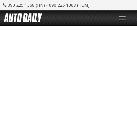
090 225 1368 (HN) - 090 225 1368 (HCM)
T
o
g
g
l
e
n
a
v
i
g
a
t
i
o
n