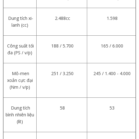
Dung tích xi-
2.488cc
1.598
lanh (cc)
Công suất tối
188 / 5.700
165 / 6.000
đa (PS / v/p)
Mô-men
251 / 3.250
245 / 1.400 - 4.000
xoắn cực đại
(Nm / v/p)
Dung tích
58
53
bình nhiên liệu
(lít)