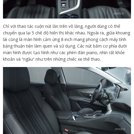
Chỉ với thao tác cuộn nút lăn trên vô lăng, người dùng có thể
chuyển qua lại 5 chế độ hiển thị khác nhau. Ngoài ra, giữa khoang
lái cũng là màn hình cảm ứng 8 inch mang phong cách máy tính
bảng thuận tiện làm quen và sử dụng. Các nút bấm cơ phía dưới
màn hình được tạo hình như các phím đàn piano, nhìn rất khỏe
khoắn và “ngầu” như trên những chiếc xe thể thao.