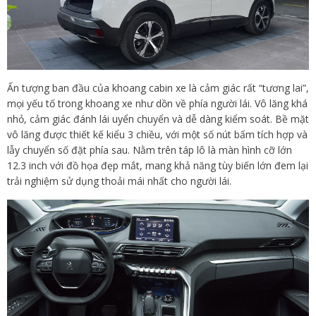
Ấn tượng ban đầu của khoang cabin xe là cảm giác rất “tương lai”,
mọi yếu tố trong khoang xe như dồn về phía người lái. Vô lăng khá
nhỏ, cảm giác đánh lái uyển chuyển và dễ dàng kiểm soát. Bề mặt
vô lăng được thiết kế kiểu 3 chiều, với một số nút bấm tích hợp và
lẫy chuyển số đặt phía sau. Nằm trên táp lô là màn hình cỡ lớn
12.3 inch với đồ họa đẹp mắt, mang khả năng tùy biến lớn đem lại
trải nghiệm sử dụng thoải mái nhất cho người lái.