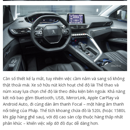
Cần số thiết kế lạ mắt, tuy nhiên việc cầm nắm và sang số không
thật thoải mái. Xe sở hữu nút kích hoạt chế độ lái Thể thao và
núm xoay lựa chọn chế độ lái theo điều kiện bên ngoài. Khả năng
kết nối bao gồm Bluetooth, USB, MirrorLink, Apple CarPlay và
Android Auto, đi cùng dàn âm thanh Focal – một hãng âm thanh
nổi tiếng của Pháp. Thể tích khoang chứa đồ là 520L (hoặc 1580L
khi gập hàng ghế sau), với độ cao sàn cốp thuộc hàng thấp nhất
phân khúc – khiến việc xếp dỡ đồ đạc dễ dàng hơn.