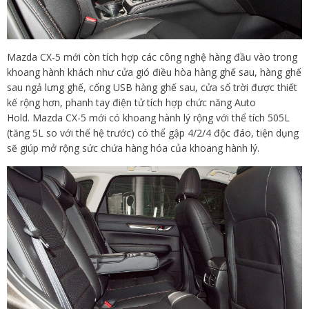
Mazda CX-5 mới còn tích hợp các công nghệ hàng đầu vào trong
khoang hành khách như cửa gió điều hòa hàng ghế sau, hàng ghế
sau ngả lưng ghế, cổng USB hàng ghế sau, cửa sổ trời được thiết
kế rộng hơn, phanh tay điện tử tích hợp chức năng Auto
Hold. Mazda CX-5 mới có khoang hành lý rộng với thể tích 505L
(tăng 5L so với thế hệ trước) có thể gập 4/2/4 độc đáo, tiện dụng
sẽ giúp mở rộng sức chứa hàng hóa của khoang hành lý.