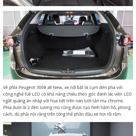
Về phía Peugeot 3008 all New, xe nổi bật là cụm đèn pha với
công nghệ full LED có khả năng chiếu theo góc đánh lái; viền LED
ngắt quãng ăn nhập với họa tiết trên nan lưới tản mạ chrome.
Phía dưới là 2 đèn sương mù cũng được tạo hình hầm hố, phong
cách, dù phải nói rằng trên tổng thể phần đầu xe hơi rối rắm.