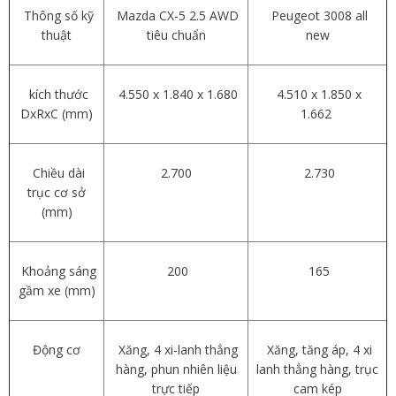
Thông số kỹ
Mazda CX-5 2.5 AWD
Peugeot 3008 all
thuật
tiêu chuẩn
new
kích thước
4.550 x 1.840 x 1.680
4.510 x 1.850 x
DxRxC (mm)
1.662
Chiều dài
2.700
2.730
trục cơ sở
(mm)
Khoảng sáng
200
165
gầm xe (mm)
Động cơ
Xăng, 4 xi-lanh thẳng
Xăng, tăng áp, 4 xi
hàng, phun nhiên liệu
lanh thẳng hàng, trục
trực tiếp
cam kép