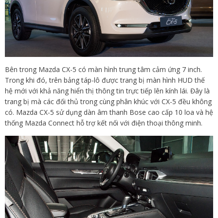
Bên trong Mazda CX-5 có màn hình trung tâm cảm ứng 7 inch.
Trong khi đó, trên bảng táp-lô được trang bị màn hình HUD thế
hệ mới với khả năng hiển thị thông tin trực tiếp lên kính lái. Đây là
trang bị mà các đối thủ trong cùng phân khúc với CX-5 đều không
có. Mazda CX-5 sử dụng dàn âm thanh Bose cao cấp 10 loa và hệ
thống Mazda Connect hỗ trợ kết nối với điện thoại thông minh.