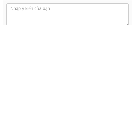
Gửi
Xem thêm ý kiến
CÓ THỂ BẠN QUAN TÂM