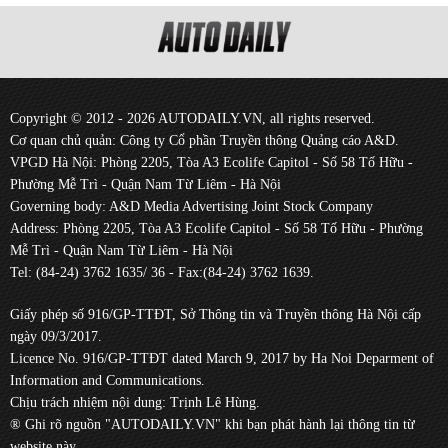
Copyright © 2012 - 2026 AUTODAILY.VN, all rights reserved.
Cơ quan chủ quản: Công ty Cổ phần Truyền thông Quảng cáo A&D.
VPGD Hà Nội: Phòng 2205, Tòa A3 Ecolife Capitol - Số 58 Tố Hữu -
Phường Mễ Trì - Quận Nam Từ Liêm - Hà Nội
Governing body: A&D Media Advertising Joint Stock Company
Address: Phòng 2205, Tòa A3 Ecolife Capitol - Số 58 Tố Hữu - Phường
Mễ Trì - Quận Nam Từ Liêm - Hà Nội
Tel: (84-24) 3762 1635/ 36 - Fax:(84-24) 3762 1639.
Giấy phép số 916/GP-TTĐT, Sở Thông tin và Truyền thông Hà Nội cấp
ngày 09/3/2017.
Licence No. 916/GP-TTĐT dated March 9, 2017 by Ha Noi Deparment of
Information and Communications.
Chịu trách nhiệm nội dung: Trịnh Lê Hùng.
® Ghi rõ nguồn "AUTODAILY.VN" khi bạn phát hành lại thông tin từ
website này.