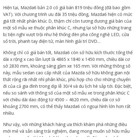
Hiện tại, Mazda6 bản 2.0 có giá bán 819 triệu đồng (đã bao gồm
VAT). Với chương trình ưu đãi 35 triệu đồng, Mazda6 hiện có mức
giá tốt nhất phân khúc D, thậm chí còn tương đương giá bán của
một số mẫu xe thuộc phân khúc C, nhưng lại sở hữu những trang
bị tiện nghi vượt trội như hệ thống đèn pha công nghệ LED, cửa
sổ trời, phanh tay điện tử, màn hình giải trí DVD…
Không chỉ có giá bán tốt, Mazda6 còn sở hữu kích thước tổng thể
dài x rộng x cao lần lượt là 4865 x 1840 x 1450 mm, chiều dài cơ
sở 2830 mm, khoảng sáng gầm xe 165 mm. Với những thông số
này, mẫu sedan cao cấp nhất của Mazda sở hữu không gian nội
thất rộng rãi nhất nhì phân khúc, phù hợp cho cho những chuyến
đi của cả gia đình trong dịp lễ 30/4 và du lịch hè sắp tới. Đặc biệt,
nếu so sánh với thông số của một số mẫu xe trong phân khúc C
với chiều dài dao động từ 4500 – 4620 mm, chiều dài cơ sở
khoảng 2700 mm, có thể thấy Mazda6 có ngoại hình lớn hơn rất
nhiều.
Như vậy, với những khách hàng ưa thích khám phá những điều
mới mẻ và sẵn sàng trải nghiệm, đang mong muốn sở hữu mẫu