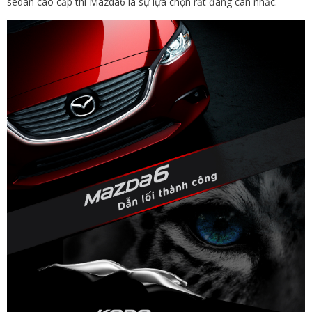
sedan cao cấp thì Mazda6 là sự lựa chọn rất đáng cân nhắc.