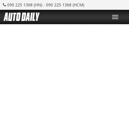
090 225 1368 (HN) - 090 225 1368 (HCM)
T
o
g
g
l
e
n
a
v
i
g
a
t
i
o
n