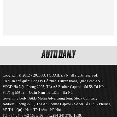
Copyright © 2012 - 2026 AUTODAILY.VN, all rights reserved.
Cơ quan chủ quản: Công ty Cổ phần Truyền thông Quảng cáo A&D.
VPGD Hà Nội: Phòng 2205, Tòa A3 Ecolife Capitol - Số 58 Tố Hữu -
Phường Mễ Trì - Quận Nam Từ Liêm - Hà Nội
Governing body: A&D Media Advertising Joint Stock Company
Address: Phòng 2205, Tòa A3 Ecolife Capitol - Số 58 Tố Hữu - Phường
Mễ Trì - Quận Nam Từ Liêm - Hà Nội
Tel: (84-24) 3762 1635/ 36 - Fax:(84-24) 3762 1639.