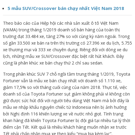
5 mẫu SUV/Crossover bán chạy nhất Việt Nam 2018
Theo báo cáo của Hiệp hội các nhà sản xuất ô tô Việt Nam
(VAMA) trong tháng 1/2019 doanh số bán hàng của toàn thị
trường đạt 33.484 xe, tăng 27% so với cùng kỳ năm ngoái. Trong
số gần 33.500 xe bán ra trên thị trường có 27.396 xe du lịch, 5.755
xe thương mại và 333 xe chuyên dụng. Riêng đối với dòng xe du
lịch, những mẫu xe SUV/Crossover đặc biệt rất hút khách. Đây
cũng là phân khúc xe bán chạy thứ 2 chỉ sau sedan.
Trong phân khúc SUV 7 chỗ ngồi tầm trung tháng 1/2019, Toyota
Fortuner vẫn là mẫu xe bán chạy nhất với doanh số 1.110 xe,
giảm 17,5% so với tháng cuối cùng của năm 2018. Thực tế, việc
doanh số của Toyota Fortuner sụt giảm không phải vì không còn
giữ được sức hút đối với người tiêu dùng Việt Nam mà bởi đây là
mẫu xe nhập khẩu nguyên chiếc từ Indonesia nên bị ảnh hưởng
bởi Nghị định 116 khiến lượng xe về nước nhỏ giọt. Tình trạng
khan hàng đã khiến Toyota Fortuner bị đội giá tại nhiều tại lý thời
điểm cận Tết. Kết quả là nhiều khách hàng muốn nhận xe trước
Tết phải chấp nhận mua xe theo kiểu “mua bia kèm lạc”.