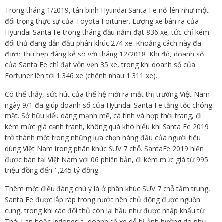
Trong tháng 1/2019, tân binh Hyundai Santa Fe nổi lên như một
đối trọng thực sự của Toyota Fortuner. Lượng xe bán ra của
Hyundai Santa Fe trong tháng đầu năm đạt 836 xe, tức chỉ kém
đối thủ đang dẫn đầu phân khúc 274 xe. Khoảng cách này đã
được thu hẹp đáng kể so với tháng 12/2018. Khi đó, doanh số
của Santa Fe chỉ đạt vỏn vẹn 35 xe, trong khi doanh số của
Fortuner lên tới 1.346 xe (chênh nhau 1.311 xe).
Có thể thấy, sức hút của thế hệ mới ra mắt thị trường Việt Nam
ngày 9/1 đã giúp doanh số của Hyundai Santa Fe tăng tốc chóng
mặt. Sở hữu kiểu dáng mạnh mẽ, cá tính và hợp thời trang, đi
kèm mức giá cạnh tranh, không quá khó hiểu khi Santa Fe 2019
trở thành một trong những lựa chọn hàng đầu của người tiêu
dùng Việt Nam trong phân khúc SUV 7 chỗ. SantaFe 2019 hiện
được bán tại Việt Nam với 06 phiên bản, đi kèm mức giá từ 995
triệu đồng đến 1,245 tỷ đồng.
Thêm một điều đáng chú ý là ở phân khúc SUV 7 chỗ tầm trung,
Santa Fe được lắp ráp trong nước nên chủ động được nguồn
cung, trong khi các đối thủ còn lại hầu như được nhập khẩu từ
Thái Lan hoặc Indonesia, doanh số xe dễ bị ảnh hưởng do phụ