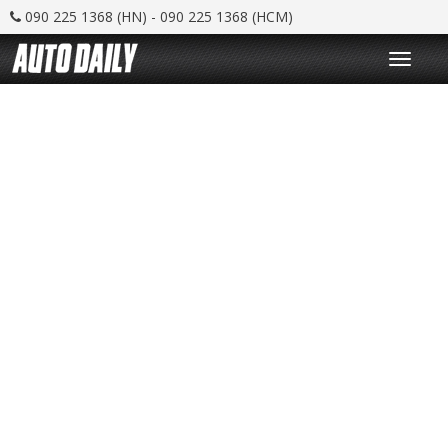
090 225 1368 (HN) - 090 225 1368 (HCM)
T
o
g
g
l
e
n
a
v
i
g
a
t
i
o
n