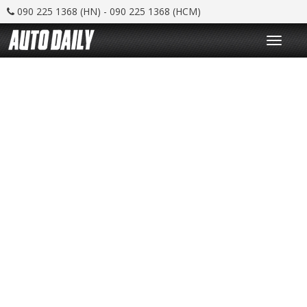
090 225 1368 (HN) - 090 225 1368 (HCM)
T
o
g
g
l
e
n
a
v
i
g
a
t
i
o
n