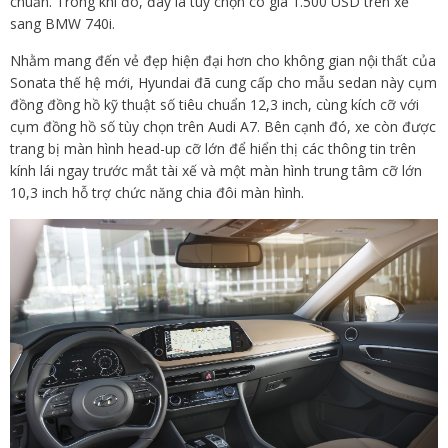
chuẩn. Trong khi đó, đây là tùy chọn có giá 1.500 USD trên xế
sang BMW 740i.
Nhằm mang đến vẻ đẹp hiện đại hơn cho không gian nội thất của
Sonata thế hệ mới, Hyundai đã cung cấp cho mẫu sedan này cụm
đồng đồng hồ kỹ thuật số tiêu chuẩn 12,3 inch, cùng kích cỡ với
cụm đồng hồ số tùy chọn trên Audi A7. Bên cạnh đó, xe còn được
trang bị màn hình head-up cỡ lớn để hiển thị các thông tin trên
kính lái ngay trước mắt tài xế và một màn hình trung tâm cỡ lớn
10,3 inch hỗ trợ chức năng chia đôi màn hình.