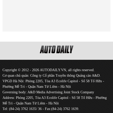
Copyright © 2012 - 2026 AUTODAILY.VN, all rights reserved.
Cơ quan chủ quản: Công ty Cổ phần Truyền thông Quảng cáo A&D.
VPGD Hà Nội: Phòng 2205, Tòa A3 Ecolife Capitol - Số 58 Tố Hữu -
Phường Mễ Trì - Quận Nam Từ Liêm - Hà Nội
Governing body: A&D Media Advertising Joint Stock Company
Address: Phòng 2205, Tòa A3 Ecolife Capitol - Số 58 Tố Hữu - Phường
Mễ Trì - Quận Nam Từ Liêm - Hà Nội
Tel: (84-24) 3762 1635/ 36 - Fax:(84-24) 3762 1639.