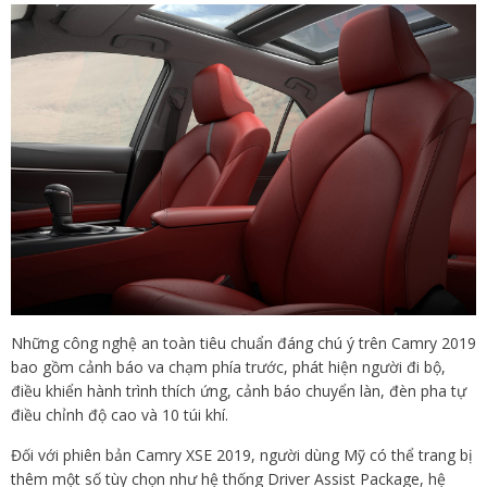
Những công nghệ an toàn tiêu chuẩn đáng chú ý trên Camry 2019
bao gồm cảnh báo va chạm phía trước, phát hiện người đi bộ,
điều khiển hành trình thích ứng, cảnh báo chuyển làn, đèn pha tự
điều chỉnh độ cao và 10 túi khí.
Đối với phiên bản Camry XSE 2019, người dùng Mỹ có thể trang bị
thêm một số tùy chọn như hệ thống Driver Assist Package, hệ