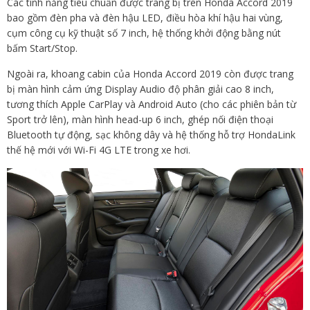
Các tính năng tiêu chuẩn được trang bị trên Honda Accord 2019
bao gồm đèn pha và đèn hậu LED, điều hòa khí hậu hai vùng,
cụm công cụ kỹ thuật số 7 inch, hệ thống khởi động bằng nút
bấm Start/Stop.
Ngoài ra, khoang cabin của Honda Accord 2019 còn được trang
bị màn hình cảm ứng Display Audio độ phân giải cao 8 inch,
tương thích Apple CarPlay và Android Auto (cho các phiên bản từ
Sport trở lên), màn hình head-up 6 inch, ghép nối điện thoại
Bluetooth tự động, sạc không dây và hệ thống hỗ trợ HondaLink
thế hệ mới với Wi-Fi 4G LTE trong xe hơi.