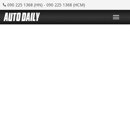
090 225 1368 (HN) - 090 225 1368 (HCM)
T
o
g
g
l
e
n
a
v
i
g
a
t
i
o
n