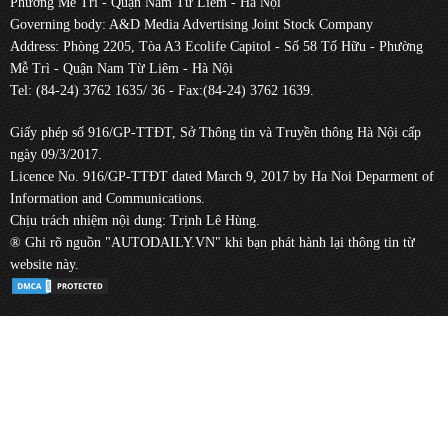
Phường Mễ Trì - Quận Nam Từ Liêm - Hà Nội
Governing body: A&D Media Advertising Joint Stock Company
Address: Phòng 2205, Tòa A3 Ecolife Capitol - Số 58 Tố Hữu - Phường
Mễ Trì - Quận Nam Từ Liêm - Hà Nội
Tel: (84-24) 3762 1635/ 36 - Fax:(84-24) 3762 1639.
Giấy phép số 916/GP-TTĐT, Sở Thông tin và Truyền thông Hà Nội cấp
ngày 09/3/2017.
Licence No. 916/GP-TTĐT dated March 9, 2017 by Ha Noi Deparment of
Information and Communications.
Chịu trách nhiệm nội dung: Trịnh Lê Hùng.
® Ghi rõ nguồn "AUTODAILY.VN" khi bạn phát hành lại thông tin từ
website này.