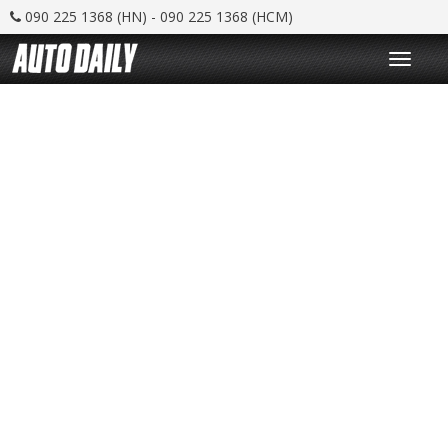
090 225 1368 (HN) - 090 225 1368 (HCM)
T
o
g
g
l
e
n
a
v
i
g
a
t
i
o
n