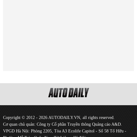
Copyright © 2012 - 2026 AUTODAILY.VN, all rights reserved.
Cơ quan chủ quản: Công ty Cổ phần Truyền thông Quảng cáo A&D.
VPGD Hà Nội: Phòng 2205, Tòa A3 Ecolife Capitol - Số 58 Tố Hữu -