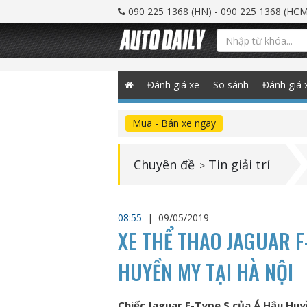
090 225 1368 (HN) - 090 225 1368 (HCM
Đánh giá xe
So sánh
Đánh giá 
Mua - Bán xe ngay
Chuyên đề
Tin giải trí
>
08:55
|
09/05/2019
XE THỂ THAO JAGUAR F
HUYỀN MY TẠI HÀ NỘI
Chiếc Jaguar F-Type S của Á Hậu Hu