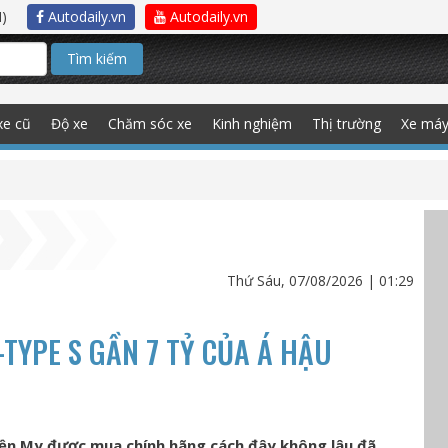
)
Autodaily.vn
Autodaily.vn
Tìm kiếm
xe cũ
Độ xe
Chăm sóc xe
Kinh nghiệm
Thị trường
Xe má
Thứ Sáu, 07/08/2026 | 01:29
-TYPE S GẦN 7 TỶ CỦA Á HẬU
yền My được mua chính hãng cách đây không lâu đã