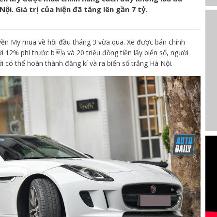
ội. Giá trị của hiện đã tăng lên gần 7 tỷ.
yền My mua về hồi đầu tháng 3 vừa qua. Xe được bán chính
ới 12% phí trước bạ và 20 triệu đồng tiền lấy biển số, người
ới có thể hoàn thành đăng kí và ra biển số trắng Hà Nội.