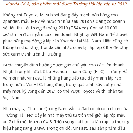
Mazda CX-8, sản phẩm mới được Trường Hải lắp ráp từ 2019.
Không chỉ Toyota, Mitsubishi đang đẩy mạnh bán hàng cho
Xpander, mẫu MPV về nước từ nửa sau 2018 và đang có doanh
số tiêu thụ tốt trong 6 tháng 2019 (7.544 xe). Con số 10.000
xe/năm là đích ngắm của liên doanh Nhật tại Việt Nam để thuyết
phục hãng mẹ đồng ý lắp ráp Xpander tại Việt Nam. Hiện cũng có
thông tin cho rằng, Honda cân nhắc quay lại lắp ráp CR-V để tăng
sức cạnh tranh trên thị trường.
Bước chuyển định hướng được gán chủ yếu cho các liên doanh
Nhật. Trong khi đó bộ ba Hyundai Thành Công (HTC), Trường Hải
và mới nhất VinFast, là những hãng tiếp tục đẩy mạnh lắp ráp
trong nước. Với HTC, hãng đang trong quá trình xây dựng nhà
máy mới, kỳ vọng đến 2021 có thể vượt Toyota về thị phần tại
Việt Nam.
Nhà máy tại Chu Lai, Quảng Nam vẫn là đại bản doanh chính của
Trường Hải. Nơi đây là nhà máy thứ tư trên thế giới lắp ráp mẫu
xe 7 chỗ mới Mazda CX-8. Triển vọng dài hơn là lắp ráp cả thương
hiệu hạng sang BMW. Trong khi đó, VinFast, sau sản phẩm đầu