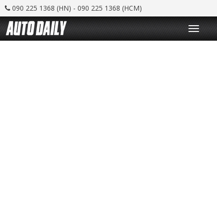
090 225 1368 (HN) - 090 225 1368 (HCM)
T
o
g
g
l
e
n
a
v
i
g
a
t
i
o
n