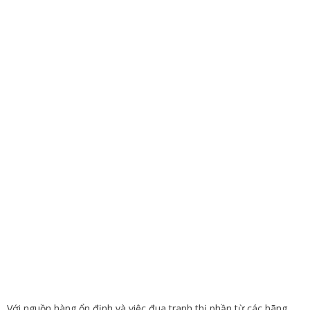
Với nguồn hàng ổn định và việc đua tranh thị phần từ các hãng,