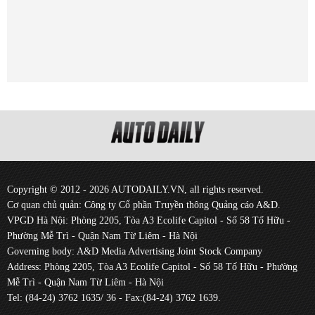
Copyright © 2012 - 2026 AUTODAILY.VN, all rights reserved.
Cơ quan chủ quản: Công ty Cổ phần Truyền thông Quảng cáo A&D.
VPGD Hà Nội: Phòng 2205, Tòa A3 Ecolife Capitol - Số 58 Tố Hữu -
Phường Mễ Trì - Quận Nam Từ Liêm - Hà Nội
Governing body: A&D Media Advertising Joint Stock Company
Address: Phòng 2205, Tòa A3 Ecolife Capitol - Số 58 Tố Hữu - Phường
Mễ Trì - Quận Nam Từ Liêm - Hà Nội
Tel: (84-24) 3762 1635/ 36 - Fax:(84-24) 3762 1639.