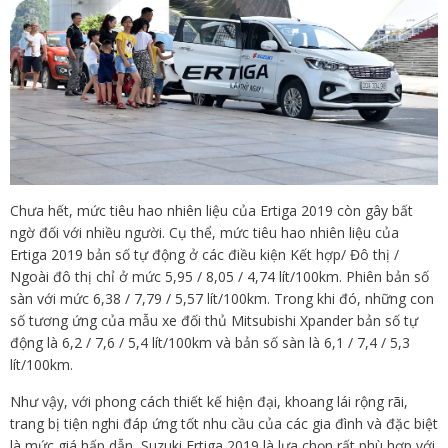
Chưa hết, mức tiêu hao nhiên liệu của Ertiga 2019 còn gây bất
ngờ đối với nhiều người. Cụ thể, mức tiêu hao nhiên liệu của
Ertiga 2019 bản số tự động ở các điều kiện Kết hợp/ Đô thị /
Ngoài đô thị chỉ ở mức 5,95 / 8,05 / 4,74 lít/100km. Phiên bản số
sàn với mức 6,38 / 7,79 / 5,57 lít/100km. Trong khi đó, những con
số tương ứng của mẫu xe đối thủ Mitsubishi Xpander bản số tự
động là 6,2 / 7,6 / 5,4 lít/100km và bản số sàn là 6,1 / 7,4 / 5,3
lít/100km.
Như vậy, với phong cách thiết kế hiện đại, khoang lái rộng rãi,
trang bị tiện nghi đáp ứng tốt nhu cầu của các gia đình và đặc biệt
là mức giá hấp dẫn, Suzuki Ertiga 2019 là lựa chọn rất phù hợp với