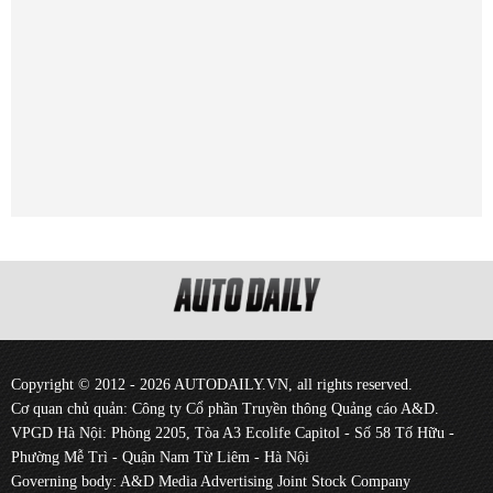
Copyright © 2012 - 2026 AUTODAILY.VN, all rights reserved.
Cơ quan chủ quản: Công ty Cổ phần Truyền thông Quảng cáo A&D.
VPGD Hà Nội: Phòng 2205, Tòa A3 Ecolife Capitol - Số 58 Tố Hữu -
Phường Mễ Trì - Quận Nam Từ Liêm - Hà Nội
Governing body: A&D Media Advertising Joint Stock Company