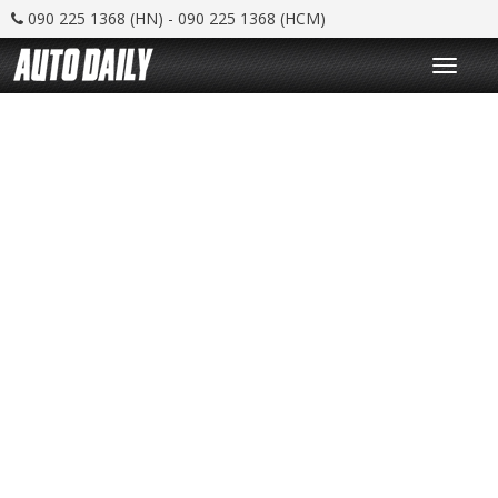
090 225 1368 (HN) - 090 225 1368 (HCM)
T
o
g
g
l
e
n
a
v
i
g
a
t
i
o
n