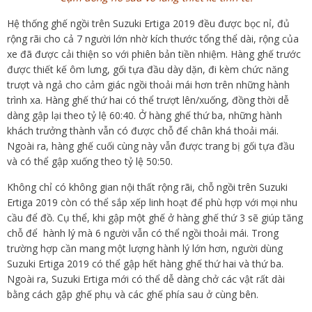
Hệ thống ghế ngồi trên Suzuki Ertiga 2019 đều được bọc nỉ, đủ
rộng rãi cho cả 7 người lớn nhờ kích thước tổng thể dài, rộng của
xe đã được cải thiện so với phiên bản tiền nhiệm. Hàng ghế trước
được thiết kế ôm lưng, gối tựa đầu dày dặn, đi kèm chức năng
trượt và ngả cho cảm giác ngồi thoải mái hơn trên những hành
trình xa. Hàng ghế thứ hai có thể trượt lên/xuống, đồng thời dễ
dàng gập lại theo tỷ lệ 60:40. Ở hàng ghế thứ ba, những hành
khách trưởng thành vẫn có được chỗ để chân khá thoải mái.
Ngoài ra, hàng ghế cuối cùng này vẫn được trang bị gối tựa đầu
và có thể gập xuống theo tỷ lệ 50:50.
Không chỉ có không gian nội thất rộng rãi, chỗ ngồi trên Suzuki
Ertiga 2019 còn có thể sắp xếp linh hoạt để phù hợp với mọi nhu
cầu để đồ. Cụ thể, khi gập một ghế ở hàng ghế thứ 3 sẽ giúp tăng
chỗ để hành lý mà 6 người vẫn có thể ngồi thoải mái. Trong
trường hợp cần mang một lượng hành lý lớn hơn, người dùng
Suzuki Ertiga 2019 có thể gập hết hàng ghế thứ hai và thứ ba.
Ngoài ra, Suzuki Ertiga mới có thể dễ dàng chở các vật rất dài
bằng cách gập ghế phụ và các ghế phía sau ở cùng bên.