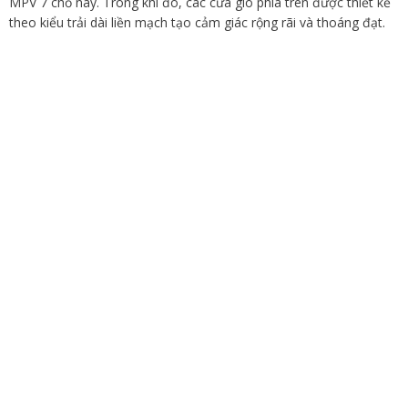
MPV 7 chỗ này. Trong khi đó, các cửa gió phía trên được thiết kế
theo kiểu trải dài liền mạch tạo cảm giác rộng rãi và thoáng đạt.