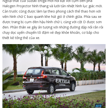
Ngoại thất của Suzuki Ertiga mới nổi bật với cụm đèn pha
Halogen Projector hình thang và lưới tản nhiệt hình lục giác mới.
Cản trước cũng được làm lại theo phong cách thể thao hơn với
viền hình chữ C bao quanh khe hút gió ở chính giữa. Phía sau xe
được trang bị cụm đèn hậu hình chữ L cùng với cột D được sơn
đen. Phần thân xe gây ấn tượng với những đường dập nổi rắn rỏi
chạy dọc uyển chuyển tô đậm vẻ đẹp khỏe khoắn, cơ bắp cho
thiết kế tổng thể của xe.