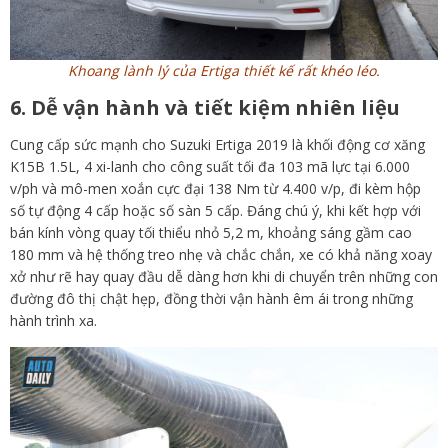
Khoang lành lý của Ertiga thiết kế rất khéo léo.
6. Dễ vận hành và tiết kiệm nhiên liệu
Cung cấp sức mạnh cho Suzuki Ertiga 2019 là khối động cơ xăng
K15B 1.5L, 4 xi-lanh cho công suất tối đa 103 mã lực tại 6.000
v/ph và mô-men xoắn cực đại 138 Nm từ 4.400 v/p, đi kèm hộp
số tự động 4 cấp hoặc số sàn 5 cấp. Đáng chú ý, khi kết hợp với
bán kính vòng quay tối thiểu nhỏ 5,2 m, khoảng sáng gầm cao
180 mm và hệ thống treo nhẹ và chắc chắn, xe có khả năng xoay
xở như rẽ hay quay đầu dễ dàng hơn khi di chuyển trên những con
đường đô thị chật hẹp, đồng thời vận hành êm ái trong những
hành trình xa.