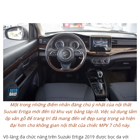
Một trong những điểm nhấn đáng chú ý nhất của nội thất
Suzuki Ertiga mới đến từ khu vực bảng táp-lô. Việc sử dụng tấm
ốp vân gỗ để trang trí đã mang đến vẻ đẹp sang trọng và hiện
đại hơn cho không gian nội thất của chiếc MPV 7 chỗ này.
Vô-lăng đa chức năng trên Suzuki Ertiga 2019 được bọc da với