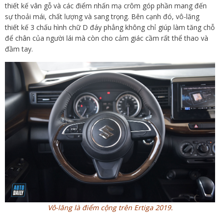
thiết kế vân gỗ và các điểm nhấn mạ crôm góp phần mang đến
sự thoải mái, chất lượng và sang trọng. Bên cạnh đó, vô-lăng
thiết kế 3 chấu hình chữ D đáy phẳng không chỉ giúp làm tăng chỗ
để chân của người lái mà còn cho cảm giác cầm rất thể thao và
đầm tay.
Vô-lăng là điểm cộng trên Ertiga 2019.