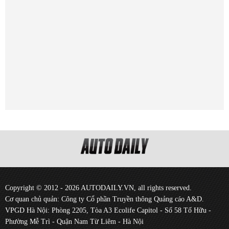
Copyright © 2012 - 2026 AUTODAILY.VN, all rights reserved.
Cơ quan chủ quản: Công ty Cổ phần Truyền thông Quảng cáo A&D.
VPGD Hà Nội: Phòng 2205, Tòa A3 Ecolife Capitol - Số 58 Tố Hữu -
Phường Mễ Trì - Quận Nam Từ Liêm - Hà Nội