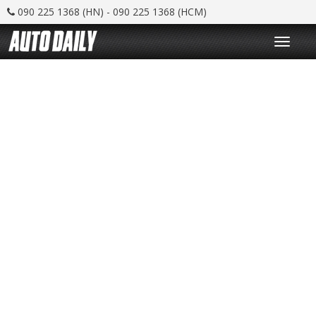
090 225 1368 (HN) - 090 225 1368 (HCM)
T
o
g
g
l
e
n
a
v
i
g
a
t
i
o
n