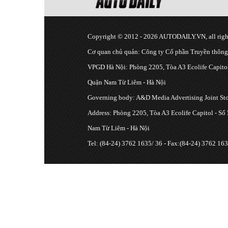
Copyright © 2012 - 2026 AUTODAILY.VN, all right
Cơ quan chủ quản: Công ty Cổ phần Truyền thôn
VPGD Hà Nội: Phòng 2205, Tòa A3 Ecolife Capitol
Quận Nam Từ Liêm - Hà Nội
Governing body: A&D Media Advertising Joint S
Address: Phòng 2205, Tòa A3 Ecolife Capitol - Số
Nam Từ Liêm - Hà Nội
Tel: (84-24) 3762 1635/ 36 - Fax:(84-24) 3762 163