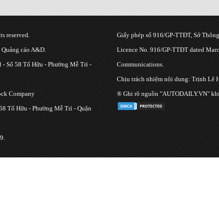
s reserved.
Giấy phép số 916/GP-TTĐT, Sở Thông 
g Quảng cáo A&D.
Licence No. 916/GP-TTĐT dated March
 - Số 58 Tố Hữu - Phường Mễ Trì -
Communications.
Chịu trách nhiệm nội dung: Trịnh Lê 
tock Company
® Ghi rõ nguồn "AUTODAILY.VN" khi bạ
 58 Tố Hữu - Phường Mễ Trì - Quận
9.