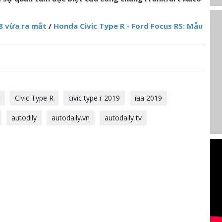
8 vừa ra mắt
/
Honda Civic Type R - Ford Focus RS: Mẫu
Civic Type R
civic type r 2019
iaa 2019
autodily
autodaily.vn
autodaily tv