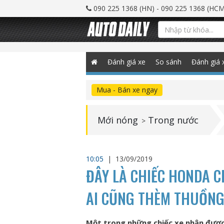
090 225 1368 (HN) - 090 225 1368 (HCM
Đánh giá xe
So sánh
Đánh giá 
Mua - Bán xe ngay
Mới nóng
Trong nước
>
10:05
|
13/09/2019
ĐÂY LÀ CHIẾC HONDA C
AI CŨNG THÈM THUỒN
Một trong những chiếc xe nhận được