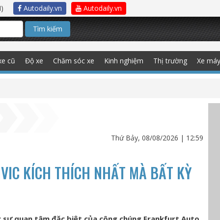
)
Autodaily.vn
Autodaily.vn
Tìm kiếm
xe cũ
Độ xe
Chăm sóc xe
Kinh nghiệm
Thị trường
Xe má
Thứ Bảy, 08/08/2026 | 12:59
IVIC KÍCH THÍCH NHẤT MÀ BẤT KỲ
G
 sự quan tâm đặc biệt của công chúng Frankfurt Auto