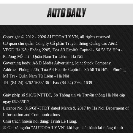
Copyright © 2012 - 2026 AUTODAILY.VN, all rights reserved.
Cơ quan chủ quản: Công ty Cổ phần Truyền thông Quảng cáo A&D.
VPGD Hà Nội: Phòng 2205, Tòa A3 Ecolife Capitol - Số 58 Tố Hữu -
Phường Mễ Trì - Quận Nam Từ Liêm - Hà Nội
Governing body: A&D Media Advertising Joint Stock Company
Address: Phòng 2205, Tòa A3 Ecolife Capitol - Số 58 Tố Hữu - Phường
Mễ Trì - Quận Nam Từ Liêm - Hà Nội
Tel: (84-24) 3762 1635/ 36 - Fax:(84-24) 3762 1639.
Giấy phép số 916/GP-TTĐT, Sở Thông tin và Truyền thông Hà Nội cấp
ngày 09/3/2017.
Licence No. 916/GP-TTĐT dated March 9, 2017 by Ha Noi Deparment of
Information and Communications.
Chịu trách nhiệm nội dung: Trịnh Lê Hùng.
® Ghi rõ nguồn "AUTODAILY.VN" khi bạn phát hành lại thông tin từ