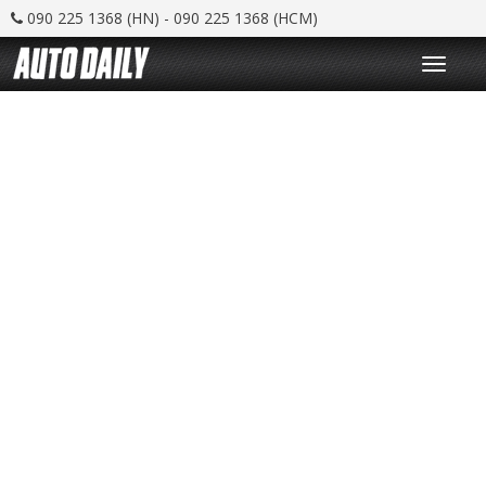
090 225 1368 (HN) - 090 225 1368 (HCM)
T
o
g
g
l
e
n
a
v
i
g
a
t
i
o
n