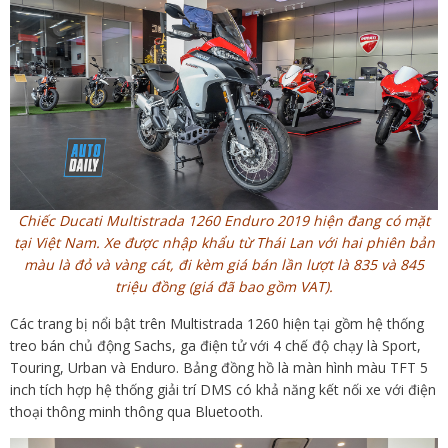
Chiếc Ducati Multistrada 1260 Enduro 2019 hiện đang có mặt
tại Việt Nam. Xe được nhập khẩu từ Thái Lan với hai phiên bản
màu là đỏ và vàng cát, đi kèm giá bán lần lượt là 835 và 845
triệu đồng (giá đã bao gồm VAT).
Các trang bị nổi bật trên Multistrada 1260 hiện tại gồm hệ thống
treo bán chủ động Sachs, ga điện tử với 4 chế độ chạy là Sport,
Touring, Urban và Enduro. Bảng đồng hồ là màn hình màu TFT 5
inch tích hợp hệ thống giải trí DMS có khả năng kết nối xe với điện
thoại thông minh thông qua Bluetooth.