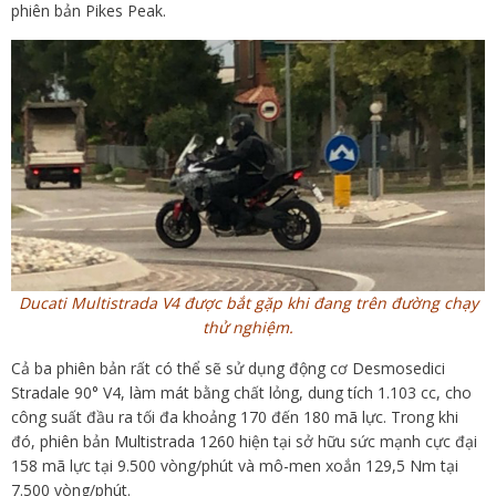
phiên bản Pikes Peak.
Ducati Multistrada V4 được bắt gặp khi đang trên đường chạy
thử nghiệm.
Cả ba phiên bản rất có thể sẽ sử dụng động cơ Desmosedici
Stradale 90° V4, làm mát bằng chất lỏng, dung tích 1.103 cc, cho
công suất đầu ra tối đa khoảng 170 đến 180 mã lực. Trong khi
đó, phiên bản Multistrada 1260 hiện tại sở hữu sức mạnh cực đại
158 mã lực tại 9.500 vòng/phút và mô-men xoắn 129,5 Nm tại
7.500 vòng/phút.