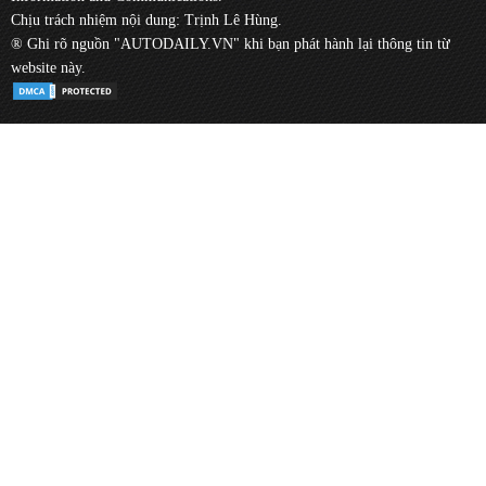
Chịu trách nhiệm nội dung: Trịnh Lê Hùng.
® Ghi rõ nguồn "AUTODAILY.VN" khi bạn phát hành lại thông tin từ
website này.