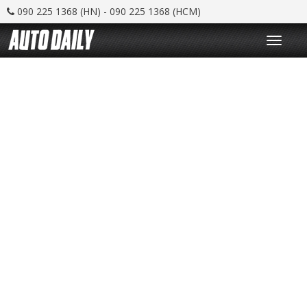
090 225 1368 (HN) - 090 225 1368 (HCM)
T
o
g
g
l
e
n
a
v
i
g
a
t
i
o
n