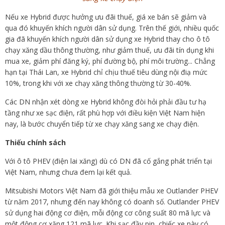
Nếu xe Hybrid được hưởng ưu đãi thuế, giá xe bán sẽ giảm và
qua đó khuyến khích người dân sử dụng. Trên thế giới, nhiều quốc
gia đã khuyến khích người dân sử dụng xe Hybrid thay cho ô tô
chạy xăng dầu thông thường, như giảm thuế, ưu đãi tín dụng khi
mua xe, giảm phí đăng ký, phí đường bộ, phí môi trường... Chẳng
hạn tại Thái Lan, xe Hybrid chỉ chịu thuế tiêu dùng nội điạ mức
10%, trong khi với xe chạy xăng thông thường từ 30-40%.
Các DN nhận xét dòng xe Hybrid không đòi hỏi phải đầu tư hạ
tầng như xe sạc điện, rất phù hợp với điều kiện Việt Nam hiện
nay, là bước chuyển tiếp từ xe chạy xăng sang xe chạy điện.
Thiếu chính sách
Với ô tô PHEV (điện lai xăng) dù có DN đã cố gắng phát triển tại
Việt Nam, nhưng chưa đem lại kết quả.
Mitsubishi Motors Việt Nam đã giới thiệu mẫu xe Outlander PHEV
từ năm 2017, nhưng đến nay không có doanh số. Outlander PHEV
sử dụng hai động cơ điện, mỗi động cơ công suất 80 mã lực và
một động cơ xăng 121 mã lực. Khi sạc đầy pin, chiếc xe này có