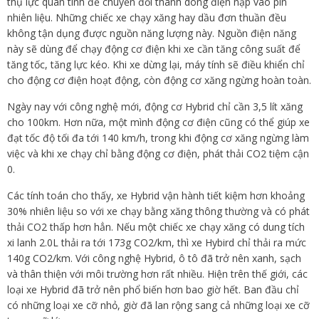
thụ lực quán tính để chuyển đổi thành dòng điện nạp vào pin
nhiên liệu. Những chiếc xe chạy xăng hay dầu đơn thuần đều
không tận dụng được nguồn năng lượng này. Nguồn điện năng
này sẽ dùng để chạy động cơ điện khi xe cần tăng công suất để
tăng tốc, tăng lực kéo. Khi xe dừng lại, máy tính sẽ điều khiển chỉ
cho động cơ điện hoạt động, còn động cơ xăng ngừng hoàn toàn.
Ngày nay với công nghệ mới, động cơ Hybrid chỉ cần 3,5 lít xăng
cho 100km. Hơn nữa, một mình động cơ điện cũng có thể giúp xe
đạt tốc độ tối đa tới 140 km/h, trong khi động cơ xăng ngừng làm
việc và khi xe chạy chỉ bằng động cơ điện, phát thải CO2 tiệm cận
0.
Các tính toán cho thấy, xe Hybrid vận hành tiết kiệm hơn khoảng
30% nhiên liệu so với xe chạy bằng xăng thông thường và có phát
thải CO2 thấp hơn hẳn. Nếu một chiếc xe chạy xăng có dung tích
xi lanh 2.0L thải ra tới 173g CO2/km, thì xe Hybird chỉ thải ra mức
140g CO2/km. Với công nghệ Hybrid, ô tô đã trở nên xanh, sạch
và thân thiện với môi trường hơn rất nhiều. Hiện trên thế giới, các
loại xe Hybrid đã trở nên phổ biến hơn bao giờ hết. Ban đầu chỉ
có những loại xe cỡ nhỏ, giờ đã lan rộng sang cả những loại xe cỡ