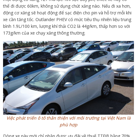
thể đi được 60km, không sử dụng chút xăng nào. Nếu đi xa hơn,
động cơ xăng sẽ hoạt động để sạc điện cho pin và hỗ trợ mỗi khi
xe cần tăng tốc. Outlander PHEV có mức tiêu thụ nhiên liệu trung
bình 1.9L/100 km, lượng khí thải CO2 là 44g/km, thấp hơn so với
173g/km của xe chạy xăng thông thường.
Việc phát triển ô tô thân thiện với môi trường tại Việt Nam là
phù hợp
Dòng xe này mới chỉ nhận được ưu đãi về thuế TTĐB bằng 70%