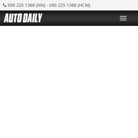
090 225 1368 (HN) - 090 225 1368 (HCM)
T
o
g
g
l
e
n
a
v
i
g
a
t
i
o
n