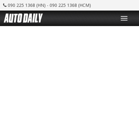
090 225 1368 (HN) - 090 225 1368 (HCM)
T
o
g
g
l
e
n
a
v
i
g
a
t
i
o
n