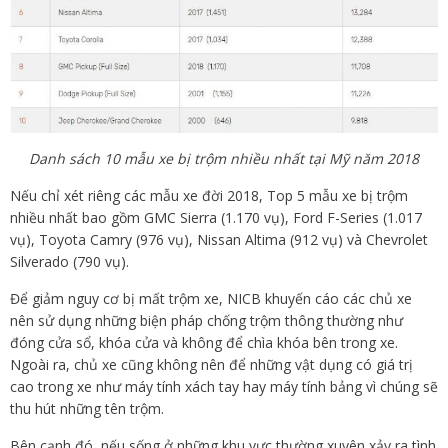
Danh sách 10 mẫu xe bị trộm nhiều nhất tại Mỹ năm 2018
Nếu chỉ xét riêng các mẫu xe đời 2018, Top 5 mẫu xe bị trộm
nhiều nhất bao gồm GMC Sierra (1.170 vụ), Ford F-Series (1.017
vụ), Toyota Camry (976 vụ), Nissan Altima (912 vụ) và Chevrolet
Silverado (790 vụ).
Để giảm nguy cơ bị mất trộm xe, NICB khuyến cáo các chủ xe
nên sử dụng những biện pháp chống trộm thông thường như
đóng cửa sổ, khóa cửa và không để chìa khóa bên trong xe.
Ngoài ra, chủ xe cũng không nên để những vật dụng có giá trị
cao trong xe như máy tính xách tay hay máy tính bảng vì chúng sẽ
thu hút những tên trộm.
Bên cạnh đó, nếu sống ở những khu vực thường xuyên xảy ra tình