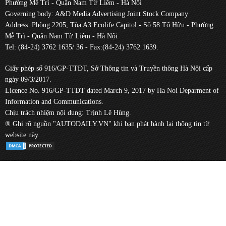
Phường Mễ Trì - Quận Nam Từ Liêm - Hà Nội
Governing body: A&D Media Advertising Joint Stock Company
Address: Phòng 2205, Tòa A3 Ecolife Capitol - Số 58 Tố Hữu - Phường
Mễ Trì - Quận Nam Từ Liêm - Hà Nội
Tel: (84-24) 3762 1635/ 36 - Fax:(84-24) 3762 1639.
Giấy phép số 916/GP-TTĐT, Sở Thông tin và Truyền thông Hà Nội cấp
ngày 09/3/2017.
Licence No. 916/GP-TTĐT dated March 9, 2017 by Ha Noi Deparment of
Information and Communications.
Chịu trách nhiệm nội dung: Trịnh Lê Hùng.
® Ghi rõ nguồn "AUTODAILY.VN" khi bạn phát hành lại thông tin từ
website này.