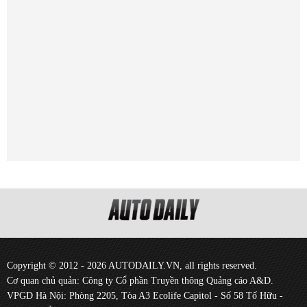
Copyright © 2012 - 2026 AUTODAILY.VN, all rights reserved.
Cơ quan chủ quản: Công ty Cổ phần Truyền thông Quảng cáo A&D.
VPGD Hà Nội: Phòng 2205, Tòa A3 Ecolife Capitol - Số 58 Tố Hữu -