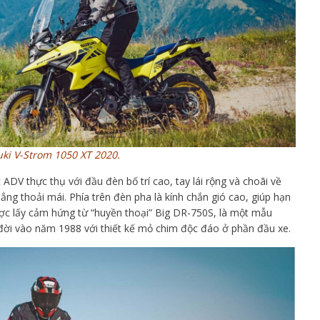
ki V-Strom 1050 XT 2020.
DV thực thụ với đầu đèn bố trí cao, tay lái rộng và choãi về
hẳng thoải mái. Phía trên đèn pha là kính chắn gió cao, giúp hạn
ược lấy cảm hứng từ “huyền thoại” Big DR-750S, là một mẫu
 đời vào năm 1988 với thiết kế mỏ chim độc đáo ở phần đầu xe.