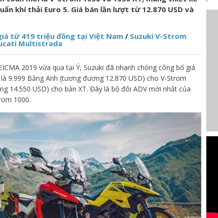
ẩn khí thải Euro 5. Giá bán lần lượt từ 12.870 USD và
iá từ 419 triệu đồng tại Việt Nam
/
Suzuki V-Strom
ucati Multistrada
ện EICMA 2019 vừa qua tại Ý, Suzuki đã nhanh chóng công bố giá
ợt là 9.999 Bảng Anh (tương đương 12.870 USD) cho V-Strom
ng 14.550 USD) cho bản XT. Đây là bộ đôi ADV mới nhất của
trom 1000.