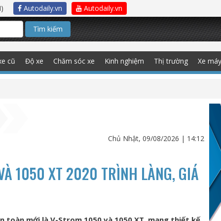
)
Autodaily.vn
Autodaily.vn
Tìm kiếm
xe cũ
Độ xe
Chăm sóc xe
Kinh nghiệm
Thị trường
Xe má
Chủ Nhật, 09/08/2026 | 14:12
VÀ 1050 XT 2020 TRÌNH LÀNG, GIÁ
àn toàn mới là V-Strom 1050 và 1050 XT, mang thiết kế