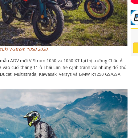
zuki V-Strom 1050 2020.
t mẫu ADV mới V-Strom 1050 và 1050 XT tại thị trường Châu Á
 vào cuối tháng 11 ở Thái Lan. Sẽ cạnh tranh với những đối thủ
 Ducati Multistrada, Kawasaki Versys và BMW R1250 GS/GSA