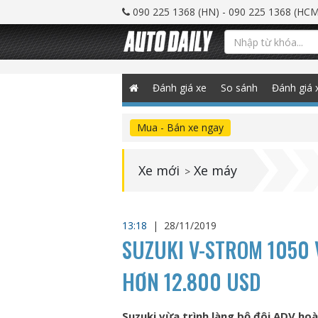
090 225 1368 (HN) - 090 225 1368 (HCM
Đánh giá xe
So sánh
Đánh giá 
Mua - Bán xe ngay
Xe mới
Xe máy
>
13:18
|
28/11/2019
SUZUKI V-STROM 1050 
HƠN 12.800 USD
Suzuki vừa trình làng bộ đôi ADV ho