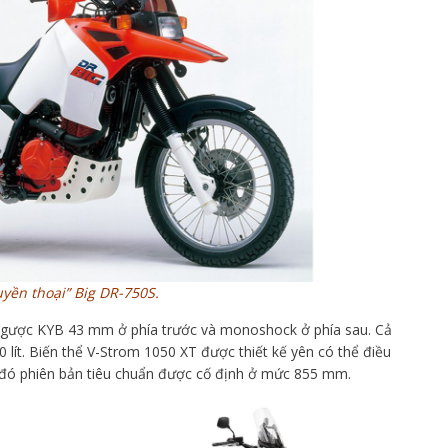
yền thoại” Big DR-750S.
ngược KYB 43 mm ở phía trước và monoshock ở phía sau. Cả
0 lít. Biến thể V-Strom 1050 XT được thiết kế yên có thể điều
i đó phiên bản tiêu chuẩn được cố định ở mức 855 mm.