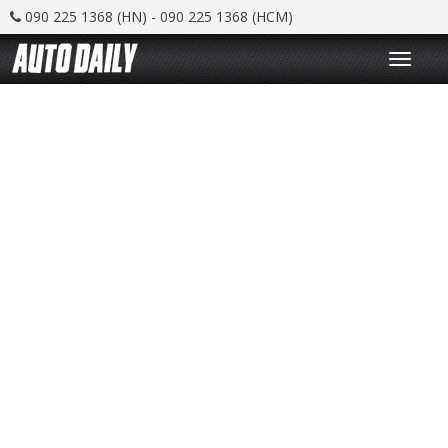
090 225 1368 (HN) - 090 225 1368 (HCM)
T
o
g
g
l
e
n
a
v
i
g
a
t
i
o
n