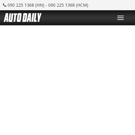
090 225 1368 (HN) - 090 225 1368 (HCM)
T
o
g
g
l
e
n
a
v
i
g
a
t
i
o
n