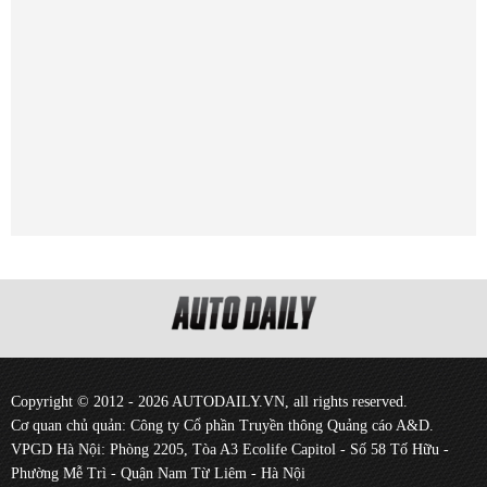
Copyright © 2012 - 2026 AUTODAILY.VN, all rights reserved.
Cơ quan chủ quản: Công ty Cổ phần Truyền thông Quảng cáo A&D.
VPGD Hà Nội: Phòng 2205, Tòa A3 Ecolife Capitol - Số 58 Tố Hữu -
Phường Mễ Trì - Quận Nam Từ Liêm - Hà Nội