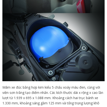
Mâm xe đúc bằng hợp kim kiểu 5 chấu xoáy màu đen, cùng với
viền sơn trắng tạo điểm nhấn. Các kích thước dài x rộng x cao lần
lượt từ 1.939 x 695 x 1.088 mm. Khoảng cách hai trục bánh xe
1.330 mm, khoảng sáng gầm 125 mm và tổng trọng lượng khô