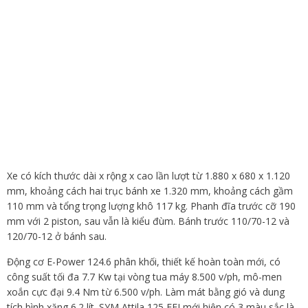
Xe có kích thước dài x rộng x cao lần lượt từ 1.880 x 680 x 1.120
mm, khoảng cách hai trục bánh xe 1.320 mm, khoảng cách gầm
110 mm và tổng trọng lượng khô 117 kg. Phanh đĩa trước cỡ 190
mm với 2 piston, sau vẫn là kiểu đùm. Bánh trước 110/70-12 và
120/70-12 ở bánh sau.
Động cơ E-Power 124.6 phân khối, thiết kế hoàn toàn mới, có
công suất tối đa 7.7 Kw tại vòng tua máy 8.500 v/ph, mô-men
xoắn cực đại 9.4 Nm từ 6.500 v/ph. Làm mát bằng gió và dung
tích bình xăng 6.2 lít. SYM Attila 125 EFI mới hiện có 3 màu sắc là