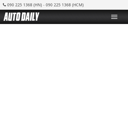
090 225 1368 (HN) - 090 225 1368 (HCM)
T
o
g
g
l
e
n
a
v
i
g
a
t
i
o
n