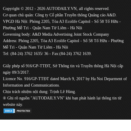
Copyright © 2012 - 2026 AUTODAILY.VN, all rights reserved.
Cơ quan chủ quản: Công ty Cổ phần Truyền thông Quảng cáo A&D.
VPGD Hà Nội: Phòng 2205, Tòa A3 Ecolife Capitol - Số 58 Tố Hữu -
Phường Mễ Trì - Quận Nam Từ Liêm - Hà Nội
Governing body: A&D Media Advertising Joint Stock Company
Address: Phòng 2205, Tòa A3 Ecolife Capitol - Số 58 Tố Hữu - Phường
Mễ Trì - Quận Nam Từ Liêm - Hà Nội
Tel: (84-24) 3762 1635/ 36 - Fax:(84-24) 3762 1639.
Giấy phép số 916/GP-TTĐT, Sở Thông tin và Truyền thông Hà Nội cấp
ngày 09/3/2017.
Licence No. 916/GP-TTĐT dated March 9, 2017 by Ha Noi Deparment of
Information and Communications.
Chịu trách nhiệm nội dung: Trịnh Lê Hùng.
® Ghi rõ nguồn "AUTODAILY.VN" khi bạn phát hành lại thông tin từ
website này.