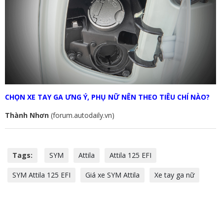
CHỌN XE TAY GA ƯNG Ý, PHỤ NỮ NÊN THEO TIÊU CHÍ NÀO?
Thành Nhơn
(forum.autodaily.vn)
Tags:
SYM
Attila
Attila 125 EFI
SYM Attila 125 EFI
Giá xe SYM Attila
Xe tay ga nữ