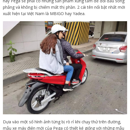
hay Pega sẽ phải có những sản phẩm xứng tầm để đối đầu sòng
phẳng và không bị chiếm mất thị phần. 2 cái tên nổi bật nhất mới
xuất hiện tại Việt Nam là MBIGO hay Yadea.
Dựa vào một số hình ảnh từng bị rò rỉ khi chạy thử trên đường,
mẫu xe máy điện mới của Pega có thiết ké giống với những mẫu