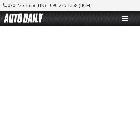
090 225 1368 (HN) - 090 225 1368 (HCM)
T
o
g
g
l
e
n
a
v
i
g
a
t
i
o
n