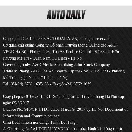
Copyright © 2012 - 2026 AUTODAILY.VN, all rights reserved.
Cơ quan chủ quản: Công ty Cổ phần Truyền thông Quảng cáo A&D.
VPGD Hà Nội: Phòng 2205, Tòa A3 Ecolife Capitol - Số 58 Tố Hữu -
Phường Mễ Trì - Quận Nam Từ Liêm - Hà Nội
Governing body: A&D Media Advertising Joint Stock Company
Address: Phòng 2205, Tòa A3 Ecolife Capitol - Số 58 Tố Hữu - Phường
Mễ Trì - Quận Nam Từ Liêm - Hà Nội
Tel: (84-24) 3762 1635/ 36 - Fax:(84-24) 3762 1639.
Giấy phép số 916/GP-TTĐT, Sở Thông tin và Truyền thông Hà Nội cấp
ngày 09/3/2017.
Licence No. 916/GP-TTĐT dated March 9, 2017 by Ha Noi Deparment of
Information and Communications.
Chịu trách nhiệm nội dung: Trịnh Lê Hùng.
® Ghi rõ nguồn "AUTODAILY.VN" khi bạn phát hành lại thông tin từ