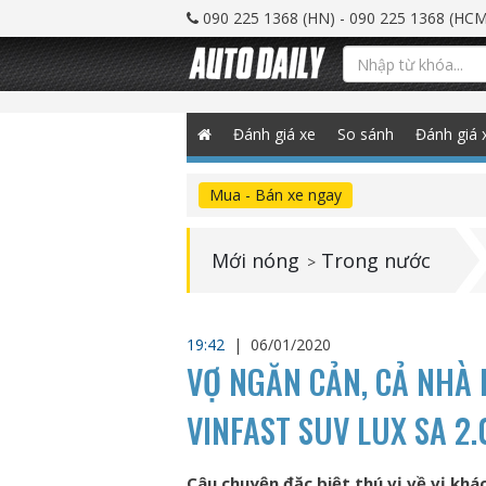
090 225 1368 (HN) - 090 225 1368 (HCM
Đánh giá xe
So sánh
Đánh giá 
Mua - Bán xe ngay
Mới nóng
Trong nước
>
19:42
|
06/01/2020
VỢ NGĂN CẢN, CẢ NHÀ 
VINFAST SUV LUX SA 2.
Câu chuyện đặc biệt thú vị về vị khá