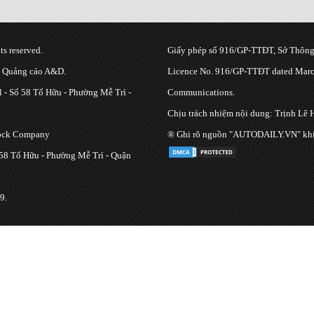
s reserved.
Giấy phép số 916/GP-TTĐT, Sở Thông 
g Quảng cáo A&D.
Licence No. 916/GP-TTĐT dated March
 - Số 58 Tố Hữu - Phường Mễ Trì -
Communications.
Chịu trách nhiệm nội dung: Trịnh Lê 
tock Company
® Ghi rõ nguồn "AUTODAILY.VN" khi bạ
 58 Tố Hữu - Phường Mễ Trì - Quận
9.