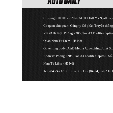
Copyright © 2012 - 2026 AUTODAILY.VN, all right
Cơ quan chủ quản: Công ty Cổ phần Truyền thôn
VPGD Hà Nội: Phòng 2205, Tòa A3 Ecolife Capitol
Quận Nam Từ Liêm - Hà Nội
Governing body: A&D Media Advertising Joint S
Address: Phòng 2205, Tòa A3 Ecolife Capitol - Số
Nam Từ Liêm - Hà Nội
Tel: (84-24) 3762 1635/ 36 - Fax:(84-24) 3762 163