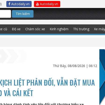
)
Autodaily.vn
Autodaily.vn
Tìm kiếm
xe cũ
Độ xe
Chăm sóc xe
Kinh nghiệm
Thị trường
Xe má
Thứ Bảy, 08/08/2026 | 06:12
KỊCH LIỆT PHẢN ĐỐI, VẪN ĐẶT MUA
0 VÀ CÁI KẾT
ch hàng dành tình yêu lớn đối với thương hiệu xe