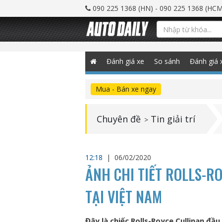
090 225 1368 (HN) - 090 225 1368 (HCM
Đánh giá xe
So sánh
Đánh giá 
Mua - Bán xe ngay
Chuyên đề
Tin giải trí
>
12:18
|
06/02/2020
ẢNH CHI TIẾT ROLLS-R
TẠI VIỆT NAM
Đây là chiếc Rolls-Royce Cullinan đầ