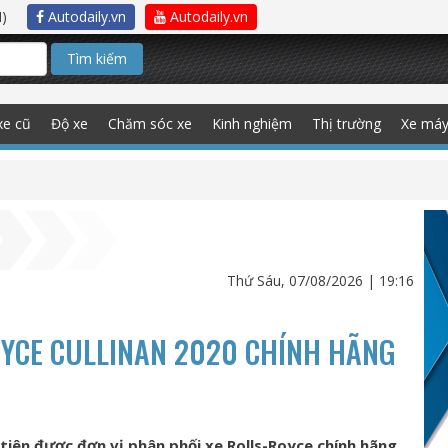
)
Autodaily.vn
Autodaily.vn
Tìm kiếm
xe cũ
Độ xe
Chăm sóc xe
Kinh nghiệm
Thị trường
Xe má
Thứ Sáu, 07/08/2026 | 19:16
OYCE CULLINAN 2020 CHÍNH HÃNG
u tiên được đơn vị phân phối xe Rolls-Royce chính hãng