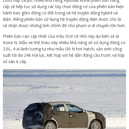
Dưới nắp ca-pô, nhiều khả năng Hyundai Kona phiên bản nâng
cấp sẽ tiếp tục sử dụng các tùy chọn động cơ của phiên bản hiện
hành bao gồm động cơ đốt trong và hệ truyền động hybird và
điện. Riêng phiên bản sử dụng hệ truyền động điện được cho là
sẽ nhận được những tinh chỉnh để cho phạm vi di chuyển lớn hơn.
Phiên bản cao cấp nhất của mẫu SUV cỡ nhỏ này dự kiến sẽ là
Kona N. Mẫu xe thể thao này nhiều khả năng sẽ sử dụng động cơ
2.0L, 4 xi-lanh tương tự như mẫu i30 N hot hatch, sản sinh công
suất tối đa 246 mã lực, kết hợp với hệ dẫn động cầu trước và hộp
số sàn 6 cấp.