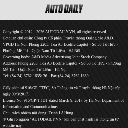
Copyright © 2012 - 2026 AUTODAILY.VN, all rights reserved.
Cơ quan chủ quản: Công ty Cổ phần Truyền thông Quảng cáo A&D.
VPGD Hà Nội: Phòng 2205, Tòa A3 Ecolife Capitol - Số 58 Tố Hữu -
Phường Mễ Trì - Quận Nam Từ Liêm - Hà Nội
Governing body: A&D Media Advertising Joint Stock Company
Address: Phòng 2205, Tòa A3 Ecolife Capitol - Số 58 Tố Hữu - Phường
Mễ Trì - Quận Nam Từ Liêm - Hà Nội
Tel: (84-24) 3762 1635/ 36 - Fax:(84-24) 3762 1639.
Giấy phép số 916/GP-TTĐT, Sở Thông tin và Truyền thông Hà Nội cấp
ngày 09/3/2017.
Licence No. 916/GP-TTĐT dated March 9, 2017 by Ha Noi Deparment of
Information and Communications.
Chịu trách nhiệm nội dung: Trịnh Lê Hùng.
® Ghi rõ nguồn "AUTODAILY.VN" khi bạn phát hành lại thông tin từ
website này.