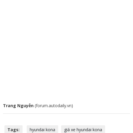
Trang Nguyễn
(forum.autodaily.vn)
Tags:
hyundai kona
giá xe hyundai kona