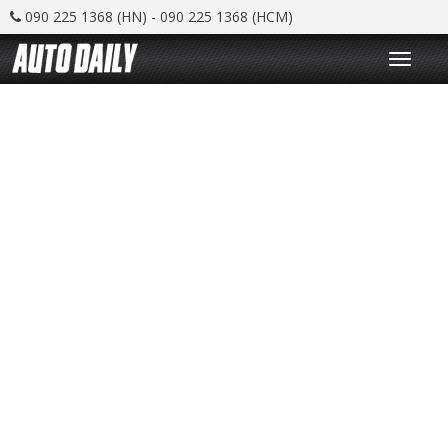
090 225 1368 (HN) - 090 225 1368 (HCM)
T
o
g
g
l
e
n
a
v
i
g
a
t
i
o
n