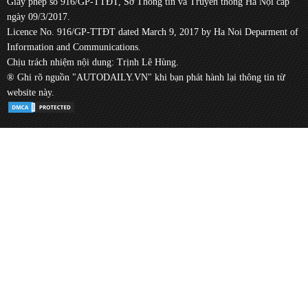
Giấy phép số 916/GP-TTĐT, Sở Thông tin và Truyền thông Hà Nội cấp
ngày 09/3/2017.
Licence No. 916/GP-TTĐT dated March 9, 2017 by Ha Noi Deparment of
Information and Communications.
Chịu trách nhiệm nội dung: Trịnh Lê Hùng.
® Ghi rõ nguồn "AUTODAILY.VN" khi bạn phát hành lại thông tin từ
website này.