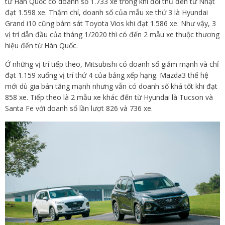
từ Hàn Quốc có doanh số 1.733 xe trong khi đối thủ đến từ Nhật
đạt 1.598 xe. Thậm chí, doanh số của mẫu xe thứ 3 là Hyundai
Grand i10 cũng bám sát Toyota Vios khi đạt 1.586 xe. Như vậy, 3
vị trí dẫn đầu của tháng 1/2020 thì có đến 2 mẫu xe thuộc thương
hiệu đến từ Hàn Quốc.
Ở những vị trí tiếp theo, Mitsubishi có doanh số giảm mạnh và chỉ
đạt 1.159 xuống vị trí thứ 4 của bảng xếp hạng. Mazda3 thế hệ
mới dù gia bán tăng mạnh nhưng vẫn có doanh số khá tốt khi đạt
858 xe. Tiếp theo là 2 mẫu xe khác đến từ Hyundai là Tucson và
Santa Fe với doanh số lần lượt 826 và 736 xe.