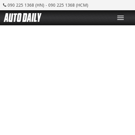
090 225 1368 (HN) - 090 225 1368 (HCM)
T
o
g
g
l
e
n
a
v
i
g
a
t
i
o
n