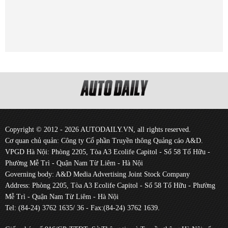
Copyright © 2012 - 2026 AUTODAILY.VN, all rights reserved.
Cơ quan chủ quản: Công ty Cổ phần Truyền thông Quảng cáo A&D.
VPGD Hà Nội: Phòng 2205, Tòa A3 Ecolife Capitol - Số 58 Tố Hữu -
Phường Mễ Trì - Quận Nam Từ Liêm - Hà Nội
Governing body: A&D Media Advertising Joint Stock Company
Address: Phòng 2205, Tòa A3 Ecolife Capitol - Số 58 Tố Hữu - Phường
Mễ Trì - Quận Nam Từ Liêm - Hà Nội
Tel: (84-24) 3762 1635/ 36 - Fax:(84-24) 3762 1639.