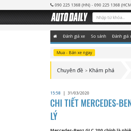
090 225 1368 (HN) - 090 225 1368 (HCM
Đánh giá xe
So sánh
Đánh giá 
Mua - Bán xe ngay
Chuyên đề
Khám phá
>
15:58
|
31/03/2020
CHI TIẾT MERCEDES-BE
LÝ
Mercedes-Benz GLC 200 chính là phiê