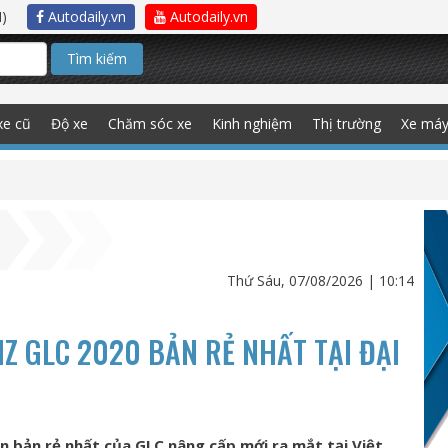
)
Autodaily.vn
Autodaily.vn
Tìm kiếm
xe cũ
Độ xe
Chăm sóc xe
Kinh nghiệm
Thị trường
Xe má
Thứ Sáu, 07/08/2026 | 10:14
NZ GLC 2020 BẢN RẺ NHẤT TẠI ĐẠI
n bản rẻ nhất của GLC nâng cấp mới ra mắt tại Việt