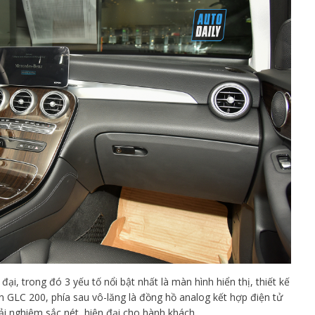
, trong đó 3 yếu tố nổi bật nhất là màn hình hiển thị, thiết kế
ên GLC 200, phía sau vô-lăng là đồng hồ analog kết hợp điện tử
ải nghiệm sắc nét, hiện đại cho hành khách.