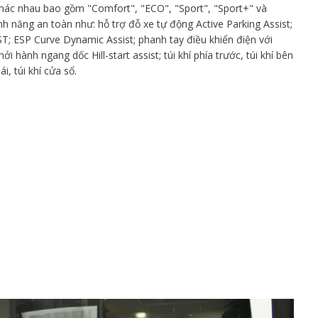
hác nhau bao gồm "Comfort", "ECO", "Sport", "Sport+" và
ính năng an toàn như: hỗ trợ đỗ xe tự động Active Parking Assist;
 ESP Curve Dynamic Assist; phanh tay điều khiển điện với
 hành ngang dốc Hill-start assist; túi khí phía trước, túi khí bên
i, túi khí cửa sổ.