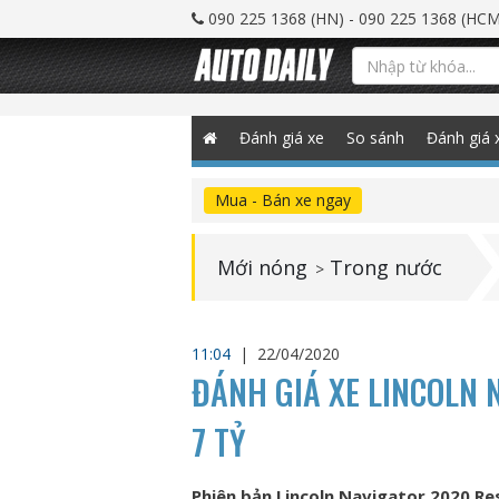
090 225 1368 (HN) - 090 225 1368 (HCM
Đánh giá xe
So sánh
Đánh giá 
Mua - Bán xe ngay
Mới nóng
Trong nước
>
11:04
|
22/04/2020
ĐÁNH GIÁ XE LINCOLN 
7 TỶ
Phiên bản Lincoln Navigator 2020 Re