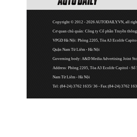
Copyright © 2012 - 2026 AUTODAILY.VN, all right
Cơ quan chủ quản: Công ty Cổ phần Truyền thôn
VPGD Hà Nội: Phòng 2205, Tòa A3 Ecolife Capitol
Quận Nam Từ Liêm - Hà Nội
Governing body: A&D Media Advertising Joint S
Address: Phòng 2205, Tòa A3 Ecolife Capitol - Số
Nam Từ Liêm - Hà Nội
Tel: (84-24) 3762 1635/ 36 - Fax:(84-24) 3762 163