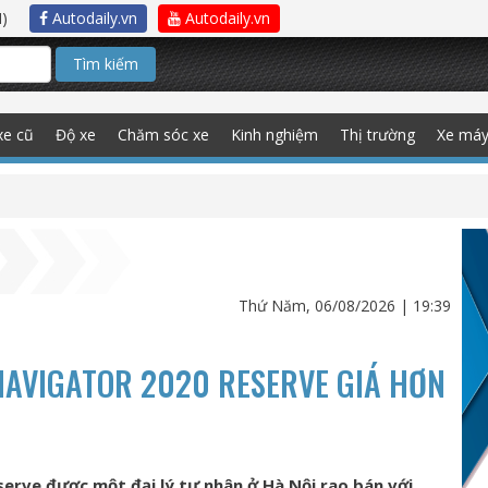
)
Autodaily.vn
Autodaily.vn
Tìm kiếm
xe cũ
Độ xe
Chăm sóc xe
Kinh nghiệm
Thị trường
Xe má
Thứ Năm, 06/08/2026 | 19:39
NAVIGATOR 2020 RESERVE GIÁ HƠN
serve được một đại lý tư nhân ở Hà Nội rao bán với