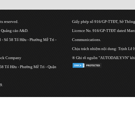
s reserved.
Giấy phép số 916/GP-TTĐT, Sở Thông 
g Quảng cáo A&D.
Licence No. 916/GP-TTĐT dated March
 - Số 58 Tố Hữu - Phường Mễ Trì -
Communications.
Chịu trách nhiệm nội dung: Trịnh Lê 
tock Company
® Ghi rõ nguồn "AUTODAILY.VN" khi bạ
 58 Tố Hữu - Phường Mễ Trì - Quận
9.